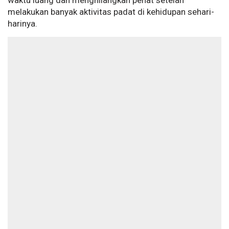
waktu luang dan menghilangkan penat setelah
melakukan banyak aktivitas padat di kehidupan sehari-
harinya.