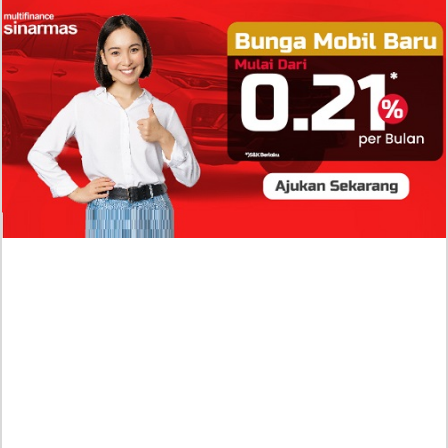
Isi Komentar Raisa Andriana di TikTok Mathis
Molinie Terkuak, Diduga jadi Isyarat Go
Publik?
Profil Biodata Mathis Molinié, Chef Prancis Pacar
Baru Raisa Andriana yang Kini Resmi Go Publik?
Sumber Penghasilan Asila Maisa Apa Saja? Dituding
Beli Barang Branded Pakai Uang Ayah yang Jadi
Wabup!
Dugaan Bullying: Siswa MTs Pati Kehilangan 2 Jari,
Intip Dua Versi Kronologinya
Isu Reshuffle Kabinet Prabowo Menguat, Faktor Ini
Diduga jadi Penentu Perubahan Pengurusan!
Profil Harits Muhammad Albar: Suami Nabila Gardena