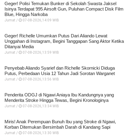
Geger! Polisi Temukan Bunker di Sekolah Swasta Jaksel
Isinya Terdapat 995 Airsoft Gun, Puluhan Compact Disk Film
Blue, Hingga Narkoba
Jumat /
07-08-2026,14:09 WIB
Geger! Richelle Umumkan Putus Dari Aliando Lewat
Unggahan di Instagram, Begini Tanggapan Sang Aktor Ketika
Ditanyai Media
Jumat /
07-08-2026,13:59 WIB
Penyebab Aliando Syarief dan Richelle Skornicki Diduga
Putus, Perbedaan Usia 12 Tahun Jadi Sorotan Warganet
Jumat /
07-08-2026,13:56 WIB
Penderita ODGJ di Ngawi Aniaya Ibu Kandungnya yang
Menderita Stroke Hingga Tewas, Begini Kronologinya
Jumat /
07-08-2026,13:34 WIB
Miris! Anak Perempuan Bunuh Ibu yang Stroke di Ngawi,
Korban Ditemukan Bersimbah Darah di Kandang Sapi
Jumat /
07-08-2026,13:30 WIB