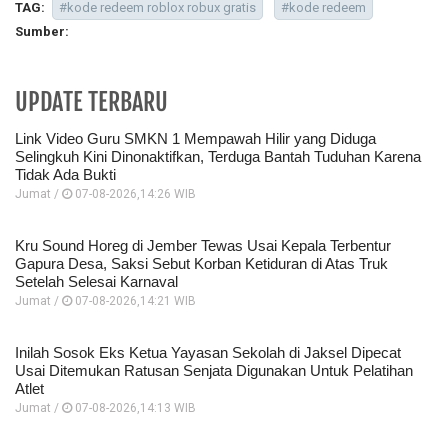
TAG:
#kode redeem roblox robux gratis
#kode redeem
Sumber:
UPDATE TERBARU
Link Video Guru SMKN 1 Mempawah Hilir yang Diduga
Selingkuh Kini Dinonaktifkan, Terduga Bantah Tuduhan Karena
Tidak Ada Bukti
Jumat /
07-08-2026,14:26 WIB
Kru Sound Horeg di Jember Tewas Usai Kepala Terbentur
Gapura Desa, Saksi Sebut Korban Ketiduran di Atas Truk
Setelah Selesai Karnaval
Jumat /
07-08-2026,14:21 WIB
Inilah Sosok Eks Ketua Yayasan Sekolah di Jaksel Dipecat
Usai Ditemukan Ratusan Senjata Digunakan Untuk Pelatihan
Atlet
Jumat /
07-08-2026,14:13 WIB