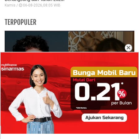
Kamis /
06-08-2026,08:05 WIB
TERPOPULER
×
Isi Komentar Raisa Andriana di TikTok Mathis
Molinie Terkuak, Diduga jadi Isyarat Go
Publik?
Profil Biodata Mathis Molinié, Chef Prancis Pacar
Baru Raisa Andriana yang Kini Resmi Go Publik?