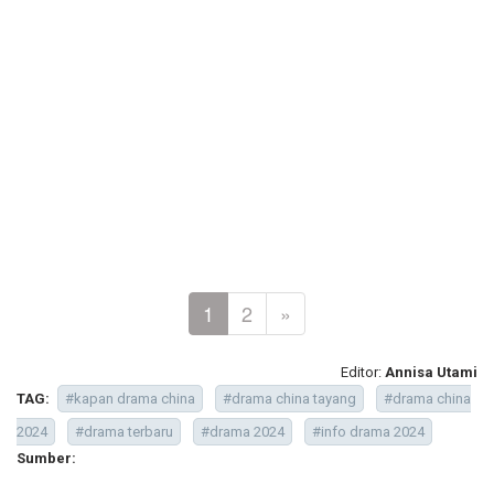
1
2
»
Editor:
Annisa Utami
TAG:
#kapan drama china
#drama china tayang
#drama china
2024
#drama terbaru
#drama 2024
#info drama 2024
Sumber: