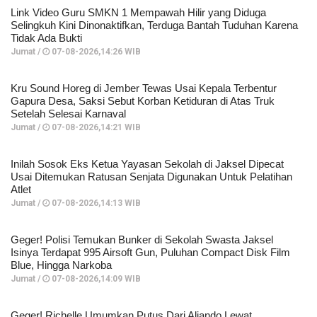
Link Video Guru SMKN 1 Mempawah Hilir yang Diduga
Selingkuh Kini Dinonaktifkan, Terduga Bantah Tuduhan Karena
Tidak Ada Bukti
Jumat /
07-08-2026,14:26 WIB
Kru Sound Horeg di Jember Tewas Usai Kepala Terbentur
Gapura Desa, Saksi Sebut Korban Ketiduran di Atas Truk
Setelah Selesai Karnaval
Jumat /
07-08-2026,14:21 WIB
Inilah Sosok Eks Ketua Yayasan Sekolah di Jaksel Dipecat
Usai Ditemukan Ratusan Senjata Digunakan Untuk Pelatihan
Atlet
Jumat /
07-08-2026,14:13 WIB
Geger! Polisi Temukan Bunker di Sekolah Swasta Jaksel
Isinya Terdapat 995 Airsoft Gun, Puluhan Compact Disk Film
Blue, Hingga Narkoba
Jumat /
07-08-2026,14:09 WIB
Geger! Richelle Umumkan Putus Dari Aliando Lewat