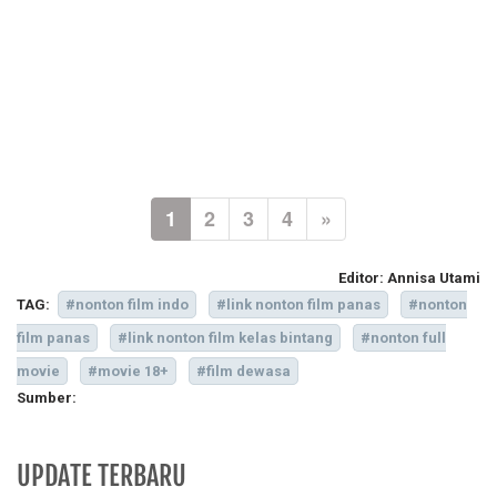
1
2
3
4
»
Editor:
Annisa Utami
TAG:
#nonton film indo
#link nonton film panas
#nonton
film panas
#link nonton film kelas bintang
#nonton full
movie
#movie 18+
#film dewasa
Sumber:
UPDATE TERBARU