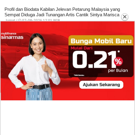
Profil dan Biodata Kabilan Jelevan Petarung Malaysia yang
Sempat Diduga Jadi Tunangan Artis Cantik Sintya Marisca
×
Jumat /
07-08-2026,12:01 WIB
TERPOPULER
Isi Komentar Raisa Andriana di TikTok Mathis
Molinie Terkuak, Diduga jadi Isyarat Go
Publik?