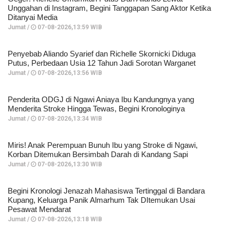
Unggahan di Instagram, Begini Tanggapan Sang Aktor Ketika
Ditanyai Media
Jumat /
07-08-2026,13:59 WIB
Penyebab Aliando Syarief dan Richelle Skornicki Diduga
Putus, Perbedaan Usia 12 Tahun Jadi Sorotan Warganet
Jumat /
07-08-2026,13:56 WIB
Penderita ODGJ di Ngawi Aniaya Ibu Kandungnya yang
Menderita Stroke Hingga Tewas, Begini Kronologinya
Jumat /
07-08-2026,13:34 WIB
Miris! Anak Perempuan Bunuh Ibu yang Stroke di Ngawi,
Korban Ditemukan Bersimbah Darah di Kandang Sapi
Jumat /
07-08-2026,13:30 WIB
Begini Kronologi Jenazah Mahasiswa Tertinggal di Bandara
Kupang, Keluarga Panik Almarhum Tak DItemukan Usai
Pesawat Mendarat
Jumat /
07-08-2026,13:18 WIB