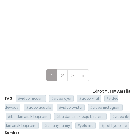
1
2
3
»
Editor:
Yussy Amelia
TAG:
#video mesum
#video syur
#video viral
#video
dewasa
#video asusila
#video twitter
#video instagram
#ibu dan anak baju biru
#ibu dan anak baju biru viral
#video ibu
dan anak baju biru
#raihany hanny
#yolo ine
#profil yolo ine
Sumber: