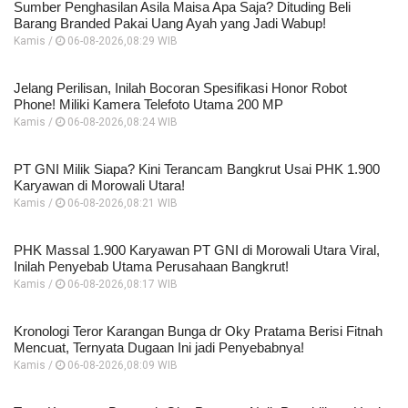
Sumber Penghasilan Asila Maisa Apa Saja? Dituding Beli
Barang Branded Pakai Uang Ayah yang Jadi Wabup!
Kamis /
06-08-2026,08:29 WIB
Jelang Perilisan, Inilah Bocoran Spesifikasi Honor Robot
Phone! Miliki Kamera Telefoto Utama 200 MP
Kamis /
06-08-2026,08:24 WIB
PT GNI Milik Siapa? Kini Terancam Bangkrut Usai PHK 1.900
Karyawan di Morowali Utara!
Kamis /
06-08-2026,08:21 WIB
PHK Massal 1.900 Karyawan PT GNI di Morowali Utara Viral,
Inilah Penyebab Utama Perusahaan Bangkrut!
Kamis /
06-08-2026,08:17 WIB
Kronologi Teror Karangan Bunga dr Oky Pratama Berisi Fitnah
Mencuat, Ternyata Dugaan Ini jadi Penyebabnya!
Kamis /
06-08-2026,08:09 WIB