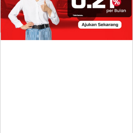
Baru Raisa Andriana yang Kini Resmi Go Publik?
Sumber Penghasilan Asila Maisa Apa Saja? Dituding
Beli Barang Branded Pakai Uang Ayah yang Jadi
Wabup!
Dugaan Bullying: Siswa MTs Pati Kehilangan 2 Jari,
Intip Dua Versi Kronologinya
Isu Reshuffle Kabinet Prabowo Menguat, Faktor Ini
Diduga jadi Penentu Perubahan Pengurusan!
Profil Harits Muhammad Albar: Suami Nabila Gardena
yang Punya Karier Mentereng Sang Ahli Keuangan di
Firma Konsultan Global
Dea Arranoya Kuliah Dimana? Pamer UKT Koas
Puluhan Juta Hingga Sering Liburan Eropa!