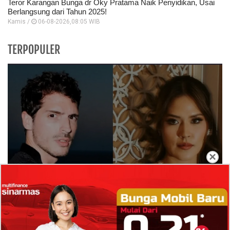
Teror Karangan Bunga dr Oky Pratama Naik Penyidikan, Usai
Berlangsung dari Tahun 2025!
Kamis /
06-08-2026,08:05 WIB
TERPOPULER
×
Isi Komentar Raisa Andriana di TikTok Mathis
Molinie Terkuak, Diduga jadi Isyarat Go
Publik?
Profil Biodata Mathis Molinié, Chef Prancis Pacar