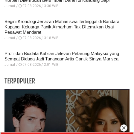
Korban Ditemukan Bersimbah Darah di Kandang Sapi
Jumat /
07-08-2026,13:30 WIB
Begini Kronologi Jenazah Mahasiswa Tertinggal di Bandara
Kupang, Keluarga Panik Almarhum Tak DItemukan Usai
Pesawat Mendarat
Jumat /
07-08-2026,13:18 WIB
Profil dan Biodata Kabilan Jelevan Petarung Malaysia yang
Sempat Diduga Jadi Tunangan Artis Cantik Sintya Marisca
Jumat /
07-08-2026,12:01 WIB
TERPOPULER
×