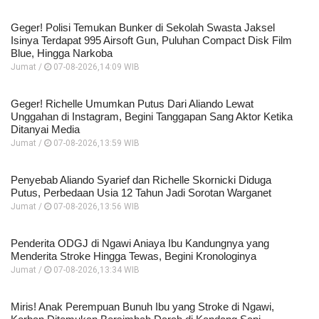
Geger! Polisi Temukan Bunker di Sekolah Swasta Jaksel
Isinya Terdapat 995 Airsoft Gun, Puluhan Compact Disk Film
Blue, Hingga Narkoba
Jumat /
07-08-2026,14:09 WIB
Geger! Richelle Umumkan Putus Dari Aliando Lewat
Unggahan di Instagram, Begini Tanggapan Sang Aktor Ketika
Ditanyai Media
Jumat /
07-08-2026,13:59 WIB
Penyebab Aliando Syarief dan Richelle Skornicki Diduga
Putus, Perbedaan Usia 12 Tahun Jadi Sorotan Warganet
Jumat /
07-08-2026,13:56 WIB
Penderita ODGJ di Ngawi Aniaya Ibu Kandungnya yang
Menderita Stroke Hingga Tewas, Begini Kronologinya
Jumat /
07-08-2026,13:34 WIB
Miris! Anak Perempuan Bunuh Ibu yang Stroke di Ngawi,