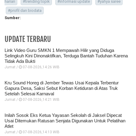
harian
#trending topik
#informasi update
#yahya saree
#profil dan biodata
Sumber:
UPDATE TERBARU
Link Video Guru SMKN 1 Mempawah Hilir yang Diduga
Selingkuh Kini Dinonaktifkan, Terduga Bantah Tuduhan Karena
Tidak Ada Bukti
Jumat /
07-08-2026,14:26 WIB
Kru Sound Horeg di Jember Tewas Usai Kepala Terbentur
Gapura Desa, Saksi Sebut Korban Ketiduran di Atas Truk
Setelah Selesai Karnaval
Jumat /
07-08-2026,14:21 WIB
Inilah Sosok Eks Ketua Yayasan Sekolah di Jaksel Dipecat
Usai Ditemukan Ratusan Senjata Digunakan Untuk Pelatihan
Atlet
Jumat /
07-08-2026,14:13 WIB