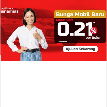
Isi Komentar Raisa Andriana di TikTok Mathis
Molinie Terkuak, Diduga jadi Isyarat Go
Publik?
Profil Biodata Mathis Molinié, Chef Prancis Pacar
Baru Raisa Andriana yang Kini Resmi Go Publik?
Sumber Penghasilan Asila Maisa Apa Saja? Dituding
Beli Barang Branded Pakai Uang Ayah yang Jadi
Wabup!
Dugaan Bullying: Siswa MTs Pati Kehilangan 2 Jari,
Intip Dua Versi Kronologinya
Isu Reshuffle Kabinet Prabowo Menguat, Faktor Ini
Diduga jadi Penentu Perubahan Pengurusan!