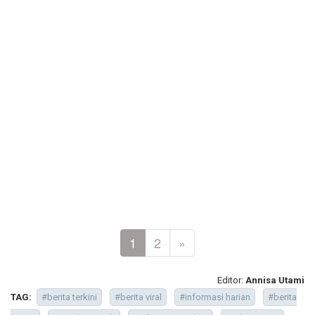
1
2
»
Editor:
Annisa Utami
TAG:
#berita terkini
#berita viral
#informasi harian
#berita