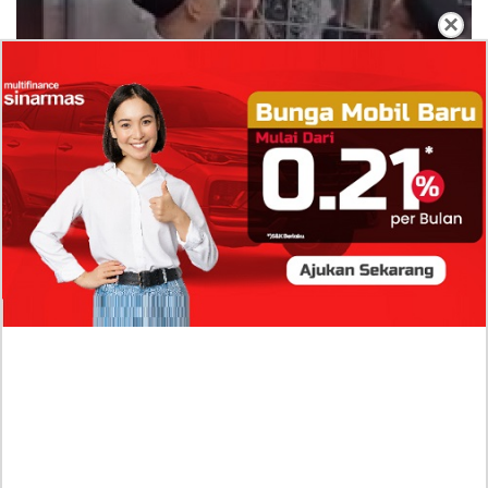
×
Dugaan Bullying: Siswa MTs Pati Kehilangan 2
Jari, Intip Dua Versi Kronologinya
Isu Reshuffle Kabinet Prabowo Menguat, Faktor Ini
Diduga jadi Penentu Perubahan Pengurusan!
Profil Harits Muhammad Albar: Suami Nabila Gardena
yang Punya Karier Mentereng Sang Ahli Keuangan di
Firma Konsultan Global
Dea Arranoya Kuliah Dimana? Pamer UKT Koas
Puluhan Juta Hingga Sering Liburan Eropa!
Profil Mondy Tatto Tersangka Pembunuhan Anak
Punk, Konflik Cinta Segitiga yang Berujung Maut!