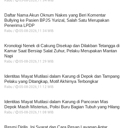
Rabu /
05-08-2026,11:34 WIB
Daftar Nama Akun Oknum Nakes yang Beri Komentar
Bullying ke Pasien BPJS Yurizal, Salah Satu Merupakan
Penerima LPDP
Rabu /
05-08-2026,11:34 WIB
Kronologi Nenek di Cakung Disekap dan Dilakban Tetangga di
Kamar Saat Bersiap Salat Zuhur, Pelaku Merupakan Mantan
Napi
Rabu /
05-08-2026,11:29 WIB
Identitas Mayat Mutilasi dalam Karung di Depok dan Tampang
Pelaku yang Ditangkap, Motif Akhirnya Terbongkar
Rabu /
05-08-2026,11:12 WIB
Identitas Mayat Mutilasi dalam Karung di Pancoran Mas
Depok Masih Misterius, Polisi Buru Bagian Tubuh yang Hilang
Rabu /
05-08-2026,11:08 WIB
Resmi Dirilis, Ini Syarat dan Cara Pesan Layanan Antar