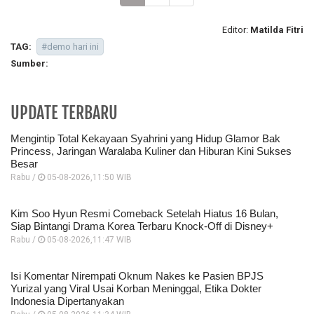
Editor:
Matilda Fitri
TAG:
#demo hari ini
Sumber:
UPDATE TERBARU
Mengintip Total Kekayaan Syahrini yang Hidup Glamor Bak
Princess, Jaringan Waralaba Kuliner dan Hiburan Kini Sukses
Besar
Rabu /
05-08-2026,11:50 WIB
Kim Soo Hyun Resmi Comeback Setelah Hiatus 16 Bulan,
Siap Bintangi Drama Korea Terbaru Knock-Off di Disney+
Rabu /
05-08-2026,11:47 WIB
Isi Komentar Nirempati Oknum Nakes ke Pasien BPJS
Yurizal yang Viral Usai Korban Meninggal, Etika Dokter
Indonesia Dipertanyakan