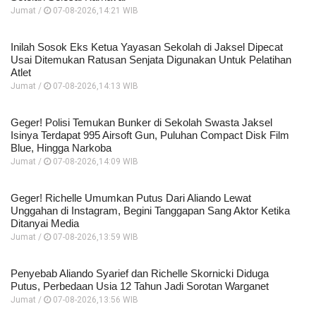
Jumat /
07-08-2026,14:21 WIB
Inilah Sosok Eks Ketua Yayasan Sekolah di Jaksel Dipecat
Usai Ditemukan Ratusan Senjata Digunakan Untuk Pelatihan
Atlet
Jumat /
07-08-2026,14:13 WIB
Geger! Polisi Temukan Bunker di Sekolah Swasta Jaksel
Isinya Terdapat 995 Airsoft Gun, Puluhan Compact Disk Film
Blue, Hingga Narkoba
Jumat /
07-08-2026,14:09 WIB
Geger! Richelle Umumkan Putus Dari Aliando Lewat
Unggahan di Instagram, Begini Tanggapan Sang Aktor Ketika
Ditanyai Media
Jumat /
07-08-2026,13:59 WIB
Penyebab Aliando Syarief dan Richelle Skornicki Diduga
Putus, Perbedaan Usia 12 Tahun Jadi Sorotan Warganet
Jumat /
07-08-2026,13:56 WIB