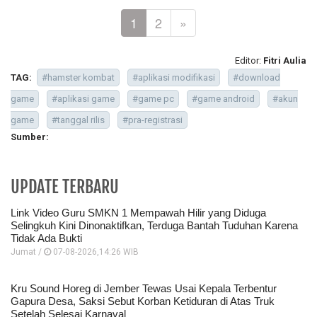
1
2
»
Editor:
Fitri Aulia
TAG:
#hamster kombat
#aplikasi modifikasi
#download
game
#aplikasi game
#game pc
#game android
#akun
game
#tanggal rilis
#pra-registrasi
Sumber:
UPDATE TERBARU
Link Video Guru SMKN 1 Mempawah Hilir yang Diduga
Selingkuh Kini Dinonaktifkan, Terduga Bantah Tuduhan Karena
Tidak Ada Bukti
Jumat /
07-08-2026,14:26 WIB
Kru Sound Horeg di Jember Tewas Usai Kepala Terbentur
Gapura Desa, Saksi Sebut Korban Ketiduran di Atas Truk
Setelah Selesai Karnaval