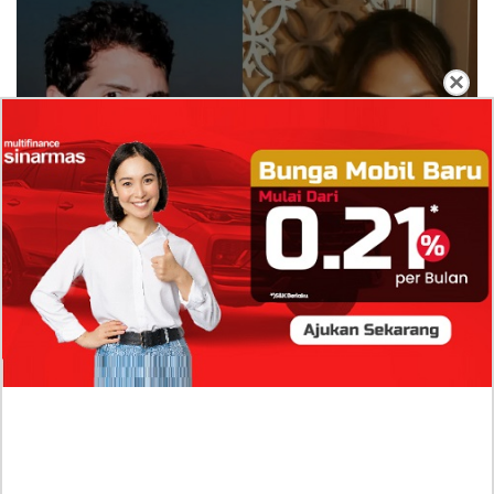
×
Isi Komentar Raisa Andriana di TikTok Mathis
Molinie Terkuak, Diduga jadi Isyarat Go
Publik?
Profil Biodata Mathis Molinié, Chef Prancis Pacar
Baru Raisa Andriana yang Kini Resmi Go Publik?
Sumber Penghasilan Asila Maisa Apa Saja? Dituding
Beli Barang Branded Pakai Uang Ayah yang Jadi
Wabup!