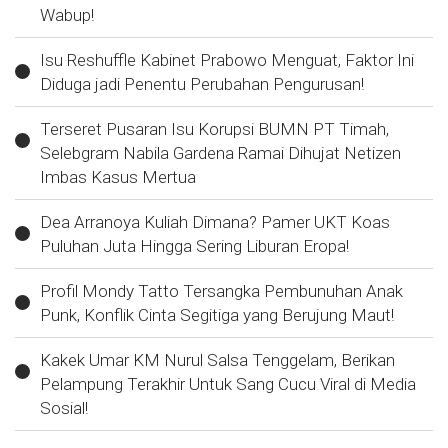
Wabup!
Isu Reshuffle Kabinet Prabowo Menguat, Faktor Ini
Diduga jadi Penentu Perubahan Pengurusan!
Terseret Pusaran Isu Korupsi BUMN PT Timah,
Selebgram Nabila Gardena Ramai Dihujat Netizen
Imbas Kasus Mertua
Dea Arranoya Kuliah Dimana? Pamer UKT Koas
Puluhan Juta Hingga Sering Liburan Eropa!
Profil Mondy Tatto Tersangka Pembunuhan Anak
Punk, Konflik Cinta Segitiga yang Berujung Maut!
Kakek Umar KM Nurul Salsa Tenggelam, Berikan
Pelampung Terakhir Untuk Sang Cucu Viral di Media
Sosial!