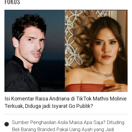
FOKUS
Isi Komentar Raisa Andriana di TikTok Mathis Molinie
Terkuak, Diduga jadi Isyarat Go Publik?
Sumber Penghasilan Asila Maisa Apa Saja? Dituding
Beli Barang Branded Pakai Uang Ayah yang Jadi