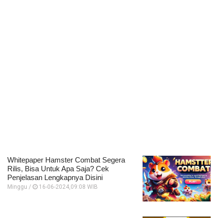
Whitepaper Hamster Combat Segera
Rilis, Bisa Untuk Apa Saja? Cek
Penjelasan Lengkapnya Disini
Minggu /
16-06-2024,09:08 WIB