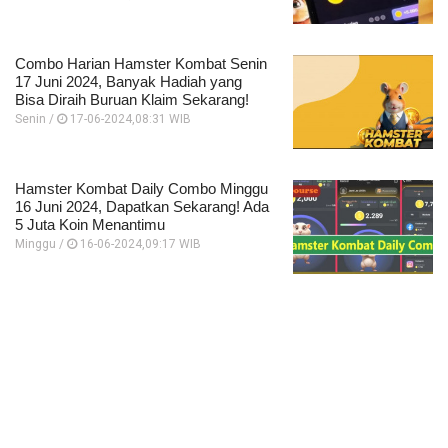
Combo Harian Hamster Kombat Senin
17 Juni 2024, Banyak Hadiah yang
Bisa Diraih Buruan Klaim Sekarang!
Senin /
17-06-2024,08:31 WIB
Hamster Kombat Daily Combo Minggu
16 Juni 2024, Dapatkan Sekarang! Ada
5 Juta Koin Menantimu
Minggu /
16-06-2024,09:17 WIB