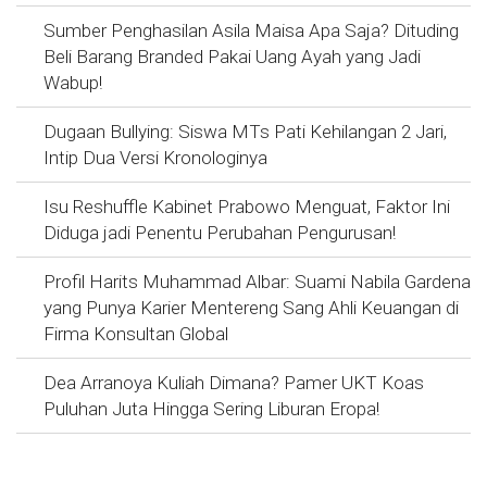
Sumber Penghasilan Asila Maisa Apa Saja? Dituding
Beli Barang Branded Pakai Uang Ayah yang Jadi
Wabup!
Dugaan Bullying: Siswa MTs Pati Kehilangan 2 Jari,
Intip Dua Versi Kronologinya
Isu Reshuffle Kabinet Prabowo Menguat, Faktor Ini
Diduga jadi Penentu Perubahan Pengurusan!
Profil Harits Muhammad Albar: Suami Nabila Gardena
yang Punya Karier Mentereng Sang Ahli Keuangan di
Firma Konsultan Global
Dea Arranoya Kuliah Dimana? Pamer UKT Koas
Puluhan Juta Hingga Sering Liburan Eropa!