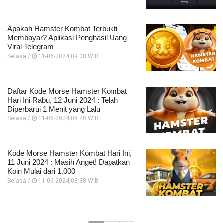
Apakah Hamster Kombat Terbukti
Membayar? Aplikasi Penghasil Uang
Viral Telegram
Selasa /
11-06-2024,09:08 WIB
Daftar Kode Morse Hamster Kombat
Hari Ini Rabu, 12 Juni 2024 : Telah
Diperbarui 1 Menit yang Lalu
Selasa /
11-06-2024,08:40 WIB
Kode Morse Hamster Kombat Hari Ini,
11 Juni 2024 : Masih Anget! Dapatkan
Koin Mulai dari 1.000
Selasa /
11-06-2024,08:38 WIB