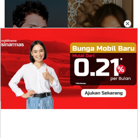
×
Isi Komentar Raisa Andriana di TikTok Mathis
Molinie Terkuak, Diduga jadi Isyarat Go
Publik?
Profil Biodata Mathis Molinié, Chef Prancis Pacar
Baru Raisa Andriana yang Kini Resmi Go Publik?
Sumber Penghasilan Asila Maisa Apa Saja? Dituding
Beli Barang Branded Pakai Uang Ayah yang Jadi
Wabup!