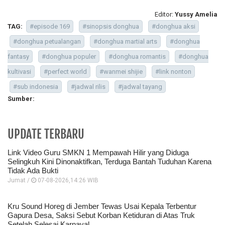
Editor:
Yussy Amelia
TAG:
#episode 169
#sinopsis donghua
#donghua aksi
#donghua petualangan
#donghua martial arts
#donghua
fantasy
#donghua populer
#donghua romantis
#donghua
kultivasi
#perfect world
#wanmei shijie
#link nonton
#sub indonesia
#jadwal rilis
#jadwal tayang
Sumber:
UPDATE TERBARU
Link Video Guru SMKN 1 Mempawah Hilir yang Diduga
Selingkuh Kini Dinonaktifkan, Terduga Bantah Tuduhan Karena
Tidak Ada Bukti
Jumat /
07-08-2026,14:26 WIB
Kru Sound Horeg di Jember Tewas Usai Kepala Terbentur
Gapura Desa, Saksi Sebut Korban Ketiduran di Atas Truk
Setelah Selesai Karnaval