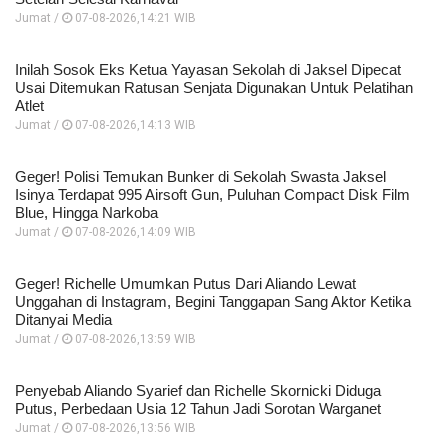
Jumat /
07-08-2026,14:21 WIB
Inilah Sosok Eks Ketua Yayasan Sekolah di Jaksel Dipecat
Usai Ditemukan Ratusan Senjata Digunakan Untuk Pelatihan
Atlet
Jumat /
07-08-2026,14:13 WIB
Geger! Polisi Temukan Bunker di Sekolah Swasta Jaksel
Isinya Terdapat 995 Airsoft Gun, Puluhan Compact Disk Film
Blue, Hingga Narkoba
Jumat /
07-08-2026,14:09 WIB
Geger! Richelle Umumkan Putus Dari Aliando Lewat
Unggahan di Instagram, Begini Tanggapan Sang Aktor Ketika
Ditanyai Media
Jumat /
07-08-2026,13:59 WIB
Penyebab Aliando Syarief dan Richelle Skornicki Diduga
Putus, Perbedaan Usia 12 Tahun Jadi Sorotan Warganet
Jumat /
07-08-2026,13:56 WIB