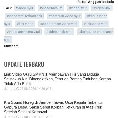
Editor:
Anggun Isabela
TAG:
#video syur
#video mesum
#video syur
#video viral
#video viral terbaru asli
#pemeran video syur
#kasus video
syur
#link video
#doodstream video viral
#link video viral
#video anak sma viral
#video anak sma
#kumpulan video anak
sma
Sumber:
UPDATE TERBARU
Link Video Guru SMKN 1 Mempawah Hilir yang Diduga
Selingkuh Kini Dinonaktifkan, Terduga Bantah Tuduhan Karena
Tidak Ada Bukti
Jumat /
07-08-2026,14:26 WIB
Kru Sound Horeg di Jember Tewas Usai Kepala Terbentur
Gapura Desa, Saksi Sebut Korban Ketiduran di Atas Truk
Setelah Selesai Karnaval
Jumat /
07-08-2026,14:21 WIB