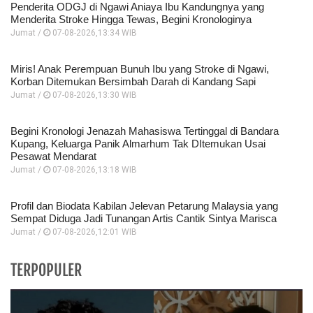
Penderita ODGJ di Ngawi Aniaya Ibu Kandungnya yang
Menderita Stroke Hingga Tewas, Begini Kronologinya
Jumat /
07-08-2026,13:34 WIB
Miris! Anak Perempuan Bunuh Ibu yang Stroke di Ngawi,
Korban Ditemukan Bersimbah Darah di Kandang Sapi
Jumat /
07-08-2026,13:30 WIB
Begini Kronologi Jenazah Mahasiswa Tertinggal di Bandara
Kupang, Keluarga Panik Almarhum Tak DItemukan Usai
Pesawat Mendarat
Jumat /
07-08-2026,13:18 WIB
Profil dan Biodata Kabilan Jelevan Petarung Malaysia yang
Sempat Diduga Jadi Tunangan Artis Cantik Sintya Marisca
Jumat /
07-08-2026,12:01 WIB
TERPOPULER