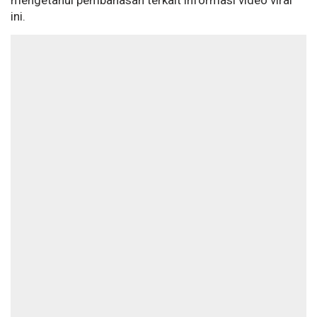
mengetahui pembahasan terkait informasi video viral
ini.