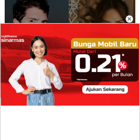
×
Isi Komentar Raisa Andriana di TikTok Mathis
Molinie Terkuak, Diduga jadi Isyarat Go
Publik?
Profil Biodata Mathis Molinié, Chef Prancis Pacar
Baru Raisa Andriana yang Kini Resmi Go Publik?
Sumber Penghasilan Asila Maisa Apa Saja? Dituding
Beli Barang Branded Pakai Uang Ayah yang Jadi
Wabup!
Dugaan Bullying: Siswa MTs Pati Kehilangan 2 Jari,