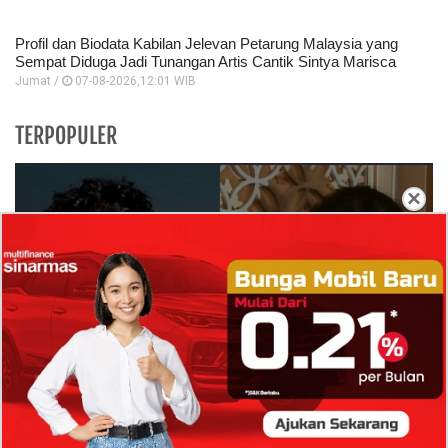
Profil dan Biodata Kabilan Jelevan Petarung Malaysia yang
Sempat Diduga Jadi Tunangan Artis Cantik Sintya Marisca
Jumat /
07-08-2026,12:01 WIB
TERPOPULER
×
Isi Komentar Raisa Andriana di TikTok Mathis
Molinie Terkuak, Diduga jadi Isyarat Go
Publik?