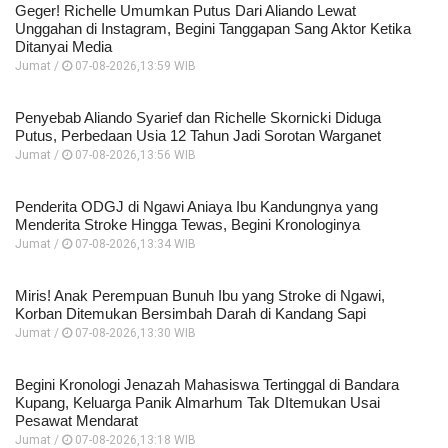
Geger! Richelle Umumkan Putus Dari Aliando Lewat
Unggahan di Instagram, Begini Tanggapan Sang Aktor Ketika
Ditanyai Media
Jumat /
07-08-2026,13:59 WIB
Penyebab Aliando Syarief dan Richelle Skornicki Diduga
Putus, Perbedaan Usia 12 Tahun Jadi Sorotan Warganet
Jumat /
07-08-2026,13:56 WIB
Penderita ODGJ di Ngawi Aniaya Ibu Kandungnya yang
Menderita Stroke Hingga Tewas, Begini Kronologinya
Jumat /
07-08-2026,13:34 WIB
Miris! Anak Perempuan Bunuh Ibu yang Stroke di Ngawi,
Korban Ditemukan Bersimbah Darah di Kandang Sapi
Jumat /
07-08-2026,13:30 WIB
Begini Kronologi Jenazah Mahasiswa Tertinggal di Bandara
Kupang, Keluarga Panik Almarhum Tak DItemukan Usai
Pesawat Mendarat
Jumat /
07-08-2026,13:18 WIB