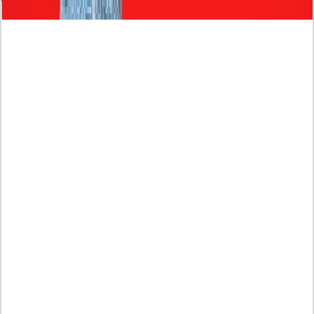
Profil Biodata Mathis Molinié, Chef Prancis Pacar
Baru Raisa Andriana yang Kini Resmi Go Publik?
Sumber Penghasilan Asila Maisa Apa Saja? Dituding
Beli Barang Branded Pakai Uang Ayah yang Jadi
Wabup!
Dugaan Bullying: Siswa MTs Pati Kehilangan 2 Jari,
Intip Dua Versi Kronologinya
Isu Reshuffle Kabinet Prabowo Menguat, Faktor Ini
Diduga jadi Penentu Perubahan Pengurusan!
Profil Harits Muhammad Albar: Suami Nabila Gardena
yang Punya Karier Mentereng Sang Ahli Keuangan di
Firma Konsultan Global
Dea Arranoya Kuliah Dimana? Pamer UKT Koas