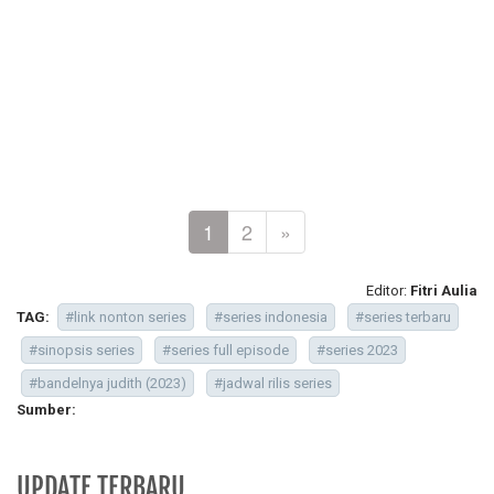
1
2
»
Editor:
Fitri Aulia
TAG:
#link nonton series
#series indonesia
#series terbaru
#sinopsis series
#series full episode
#series 2023
#bandelnya judith (2023)
#jadwal rilis series
Sumber:
UPDATE TERBARU