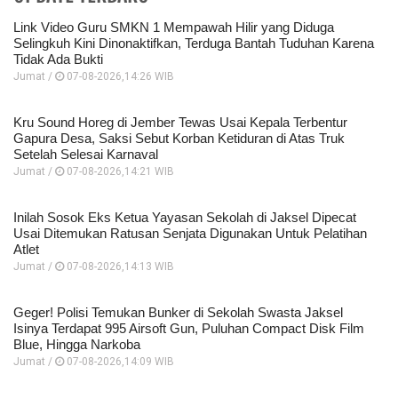
Link Video Guru SMKN 1 Mempawah Hilir yang Diduga
Selingkuh Kini Dinonaktifkan, Terduga Bantah Tuduhan Karena
Tidak Ada Bukti
Jumat /
07-08-2026,14:26 WIB
Kru Sound Horeg di Jember Tewas Usai Kepala Terbentur
Gapura Desa, Saksi Sebut Korban Ketiduran di Atas Truk
Setelah Selesai Karnaval
Jumat /
07-08-2026,14:21 WIB
Inilah Sosok Eks Ketua Yayasan Sekolah di Jaksel Dipecat
Usai Ditemukan Ratusan Senjata Digunakan Untuk Pelatihan
Atlet
Jumat /
07-08-2026,14:13 WIB
Geger! Polisi Temukan Bunker di Sekolah Swasta Jaksel
Isinya Terdapat 995 Airsoft Gun, Puluhan Compact Disk Film
Blue, Hingga Narkoba
Jumat /
07-08-2026,14:09 WIB