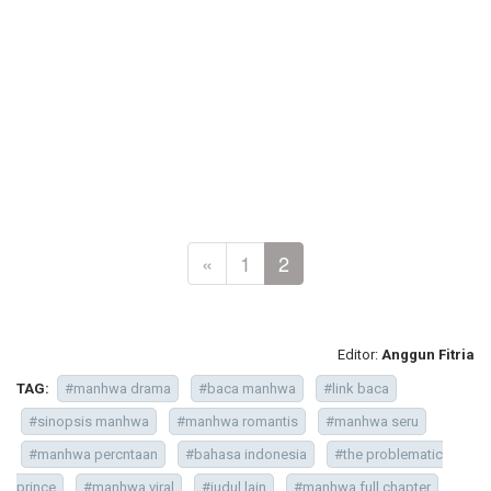
«
1
2
Editor:
Anggun Fitria
TAG:
#manhwa drama
#baca manhwa
#link baca
#sinopsis manhwa
#manhwa romantis
#manhwa seru
#manhwa percntaan
#bahasa indonesia
#the problematic
prince
#manhwa viral
#judul lain
#manhwa full chapter