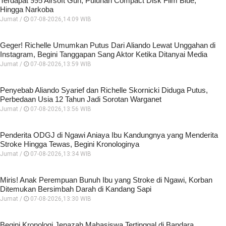
Terdapat 995 Airsoft Gun, Puluhan Compact Disk Film Blue,
Hingga Narkoba
Jumat /
07-08-2026,14:09 WIB
Geger! Richelle Umumkan Putus Dari Aliando Lewat Unggahan di
Instagram, Begini Tanggapan Sang Aktor Ketika Ditanyai Media
Jumat /
07-08-2026,13:59 WIB
Penyebab Aliando Syarief dan Richelle Skornicki Diduga Putus,
Perbedaan Usia 12 Tahun Jadi Sorotan Warganet
Jumat /
07-08-2026,13:56 WIB
Penderita ODGJ di Ngawi Aniaya Ibu Kandungnya yang Menderita
Stroke Hingga Tewas, Begini Kronologinya
Jumat /
07-08-2026,13:34 WIB
Miris! Anak Perempuan Bunuh Ibu yang Stroke di Ngawi, Korban
Ditemukan Bersimbah Darah di Kandang Sapi
Jumat /
07-08-2026,13:30 WIB
Begini Kronologi Jenazah Mahasiswa Tertinggal di Bandara