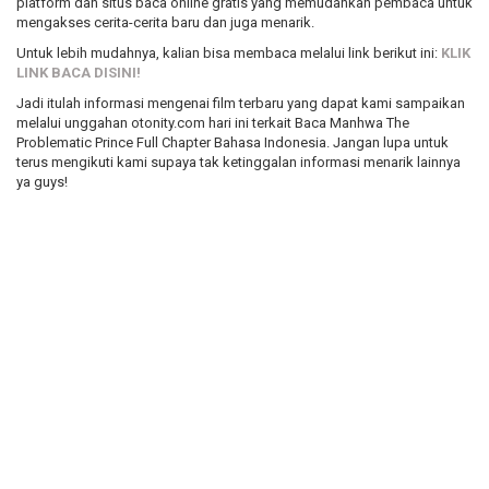
platform dan situs baca online gratis yang memudahkan pembaca untuk
mengakses cerita-cerita baru dan juga menarik.
Untuk lebih mudahnya, kalian bisa membaca melalui link berikut ini:
KLIK
LINK BACA DISINI!
Jadi itulah informasi mengenai film terbaru yang dapat kami sampaikan
melalui unggahan otonity.com hari ini terkait Baca Manhwa The
Problematic Prince Full Chapter Bahasa Indonesia. Jangan lupa untuk
terus mengikuti kami supaya tak ketinggalan informasi menarik lainnya
ya guys!