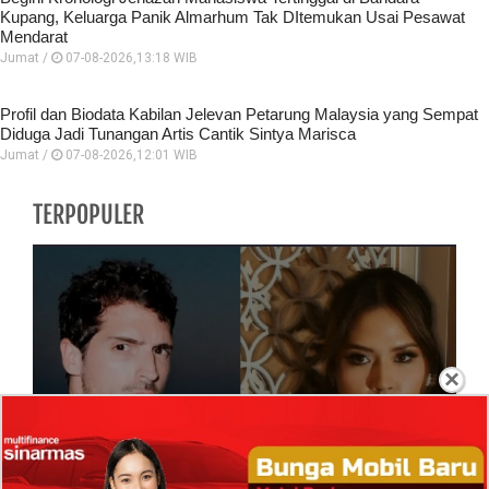
Kupang, Keluarga Panik Almarhum Tak DItemukan Usai Pesawat
Mendarat
Jumat /
07-08-2026,13:18 WIB
Profil dan Biodata Kabilan Jelevan Petarung Malaysia yang Sempat
Diduga Jadi Tunangan Artis Cantik Sintya Marisca
Jumat /
07-08-2026,12:01 WIB
TERPOPULER
×
Isi Komentar Raisa Andriana di TikTok
Mathis Molinie Terkuak, Diduga jadi Isyarat