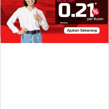
Go Publik?
Profil Biodata Mathis Molinié, Chef Prancis Pacar
Baru Raisa Andriana yang Kini Resmi Go Publik?
Sumber Penghasilan Asila Maisa Apa Saja?
Dituding Beli Barang Branded Pakai Uang Ayah
yang Jadi Wabup!
Dugaan Bullying: Siswa MTs Pati Kehilangan 2
Jari, Intip Dua Versi Kronologinya
Isu Reshuffle Kabinet Prabowo Menguat, Faktor
Ini Diduga jadi Penentu Perubahan Pengurusan!
Profil Harits Muhammad Albar: Suami Nabila
Gardena yang Punya Karier Mentereng Sang Ahli
Keuangan di Firma Konsultan Global