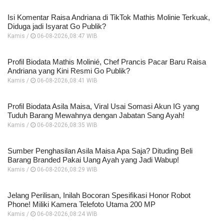
Isi Komentar Raisa Andriana di TikTok Mathis Molinie Terkuak,
Diduga jadi Isyarat Go Publik?
Kamis /
06-08-2026,08:47 WIB
Profil Biodata Mathis Molinié, Chef Prancis Pacar Baru Raisa
Andriana yang Kini Resmi Go Publik?
Kamis /
06-08-2026,08:41 WIB
Profil Biodata Asila Maisa, Viral Usai Somasi Akun IG yang
Tuduh Barang Mewahnya dengan Jabatan Sang Ayah!
Kamis /
06-08-2026,08:35 WIB
Sumber Penghasilan Asila Maisa Apa Saja? Dituding Beli
Barang Branded Pakai Uang Ayah yang Jadi Wabup!
Kamis /
06-08-2026,08:29 WIB
Jelang Perilisan, Inilah Bocoran Spesifikasi Honor Robot
Phone! Miliki Kamera Telefoto Utama 200 MP
Kamis /
06-08-2026,08:24 WIB