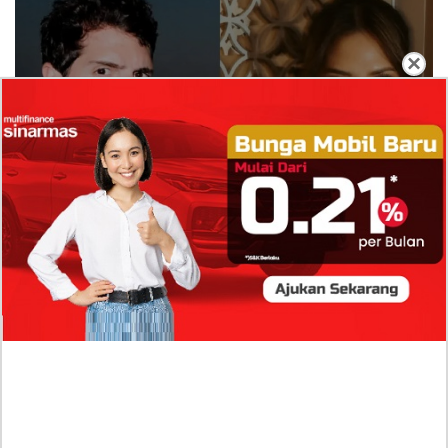
×
Isi Komentar Raisa Andriana di TikTok Mathis
Molinie Terkuak, Diduga jadi Isyarat Go
Publik?
Profil Biodata Mathis Molinié, Chef Prancis Pacar
Baru Raisa Andriana yang Kini Resmi Go Publik?
Sumber Penghasilan Asila Maisa Apa Saja? Dituding
Beli Barang Branded Pakai Uang Ayah yang Jadi
Wabup!