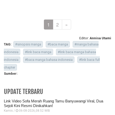
1
2
»
Editor:
Annisa Utami
TAG:
#sinopsis manga
#baca manga
#manga bahasa
indonesia
#link baca manga
#link baca manga bahasa
indonesia
#baca manga bahasa indonesia
#link baca full
chapter
Sumber:
UPDATE TERBARU
Link Video Sofa Merah Ruang Tamu Banyuwangi Viral, Dua
Sejoli Kini Resmi Dinikahkan!
Kamis /
06-08-2026,08:52 WIB