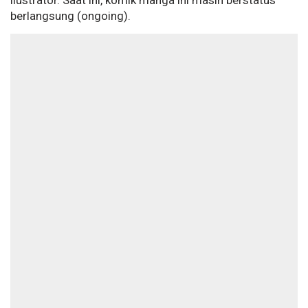
ilustrator. Saat ini, komik manga ini masih berstatus
berlangsung (ongoing).