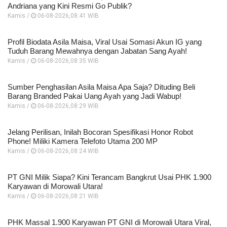
Andriana yang Kini Resmi Go Publik?
Kamis /
06-08-2026,08:41 WIB
Profil Biodata Asila Maisa, Viral Usai Somasi Akun IG yang
Tuduh Barang Mewahnya dengan Jabatan Sang Ayah!
Kamis /
06-08-2026,08:35 WIB
Sumber Penghasilan Asila Maisa Apa Saja? Dituding Beli
Barang Branded Pakai Uang Ayah yang Jadi Wabup!
Kamis /
06-08-2026,08:29 WIB
Jelang Perilisan, Inilah Bocoran Spesifikasi Honor Robot
Phone! Miliki Kamera Telefoto Utama 200 MP
Kamis /
06-08-2026,08:24 WIB
PT GNI Milik Siapa? Kini Terancam Bangkrut Usai PHK 1.900
Karyawan di Morowali Utara!
Kamis /
06-08-2026,08:21 WIB
PHK Massal 1.900 Karyawan PT GNI di Morowali Utara Viral,