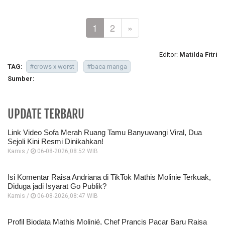
1
2
»
Editor:
Matilda Fitri
TAG:
#crows x worst
#baca manga
Sumber:
UPDATE TERBARU
Link Video Sofa Merah Ruang Tamu Banyuwangi Viral, Dua
Sejoli Kini Resmi Dinikahkan!
Kamis /
06-08-2026,08:52 WIB
Isi Komentar Raisa Andriana di TikTok Mathis Molinie Terkuak,
Diduga jadi Isyarat Go Publik?
Kamis /
06-08-2026,08:47 WIB
Profil Biodata Mathis Molinié, Chef Prancis Pacar Baru Raisa