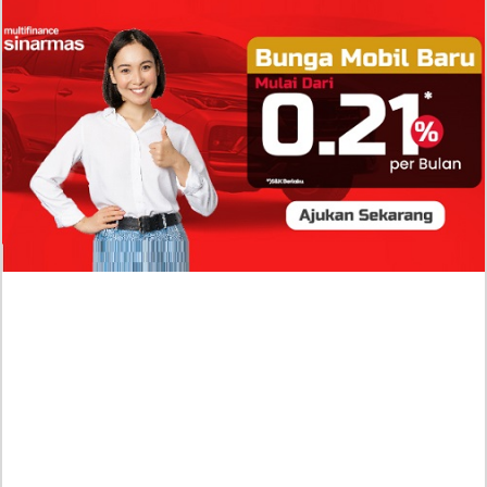
Isi Komentar Raisa Andriana di TikTok Mathis
Molinie Terkuak, Diduga jadi Isyarat Go
Publik?
Profil Biodata Mathis Molinié, Chef Prancis Pacar
Baru Raisa Andriana yang Kini Resmi Go Publik?
Sumber Penghasilan Asila Maisa Apa Saja? Dituding
Beli Barang Branded Pakai Uang Ayah yang Jadi
Wabup!
Dugaan Bullying: Siswa MTs Pati Kehilangan 2 Jari,
Intip Dua Versi Kronologinya
Isu Reshuffle Kabinet Prabowo Menguat, Faktor Ini
Diduga jadi Penentu Perubahan Pengurusan!