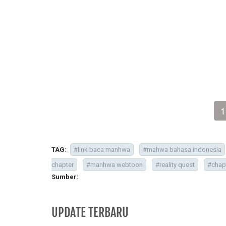
1
TAG:
#link baca manhwa
#mahwa bahasa indonesia
chapter
#manhwa webtoon
#reality quest
#chap
Sumber:
UPDATE TERBARU