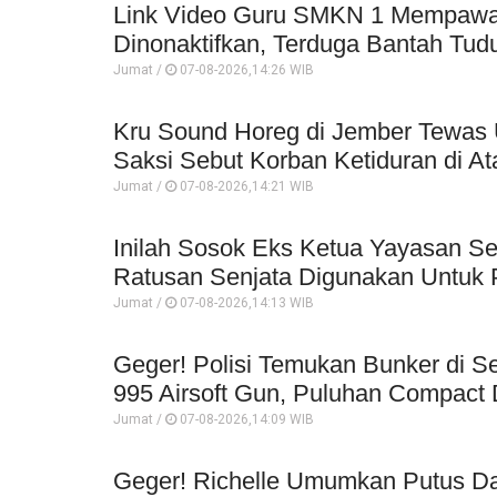
Link Video Guru SMKN 1 Mempawah 
Dinonaktifkan, Terduga Bantah Tud
Jumat /
07-08-2026,14:26 WIB
Kru Sound Horeg di Jember Tewas 
Saksi Sebut Korban Ketiduran di At
Jumat /
07-08-2026,14:21 WIB
Inilah Sosok Eks Ketua Yayasan Se
Ratusan Senjata Digunakan Untuk P
Jumat /
07-08-2026,14:13 WIB
Geger! Polisi Temukan Bunker di Se
995 Airsoft Gun, Puluhan Compact 
Jumat /
07-08-2026,14:09 WIB
Geger! Richelle Umumkan Putus Da