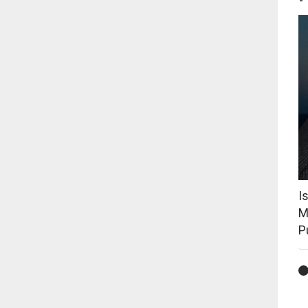
I
M
P