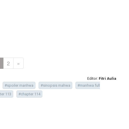
2
»
Editor:
Fitri Aulia
#spoiler manhwa
#sinopsis mahwa
#manhwa full
ter 113
#chapter 114