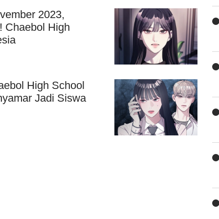
ovember 2023,
! Chaebol High
esia
ebol High School
nyamar Jadi Siswa