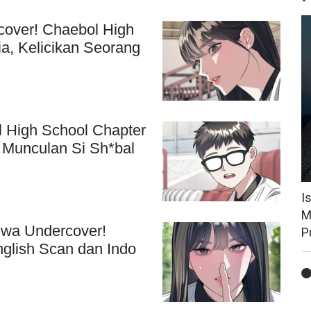
over! Chaebol High
a, Kelicikan Seorang
 High School Chapter
, Munculan Si Sh*bal
I
M
hwa Undercover!
P
glish Scan dan Indo