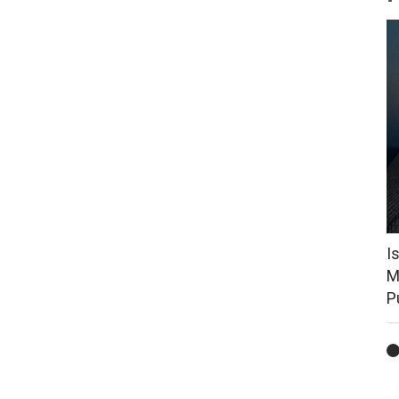
I
M
P