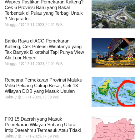
Wapres Pastikan Pemekaran Kalteng?
Cek 6 Provinsi Baru yang Bakal
Terbentuk di Pulau yang Terbagi Untuk
3 Negara Ini
Minggu /
12-11-2023,20:01 WIB
Barito Raya di ACC Pemekaran
Kalteng, Cek Potensi Wisatanya yang
Tak Banyak Diketahui Tapi Punya View
Ala Luar Negeri
Minggu /
12-11-2023,20:01 WIB
Rencana Pemekaran Provinsi Maluku
Miliki Peluang Cukup Besar, Cek 13
Wilayah DOB yang Masuk Usulan
Sabtu /
11-11-2023,18:08 WIB
FIX! 15 Daerah yang Masuk
Pemekaran Wilayah Subang Utara,
Intip Daerahmu Termasuk Atau Tidak!
Sabtu /
11-11-2023,17:59 WIB