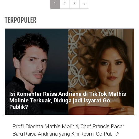
1
2
3
»
TERPOPULER
Isi Komentar Raisa Andriana di TikTok Mathis
Molinie Terkuak, Diduga jadi Isyarat Go
Publik?
Profil Biodata Mathis Molinié, Chef Prancis Pacar
Baru Raisa Andriana yang Kini Resmi Go Publik?