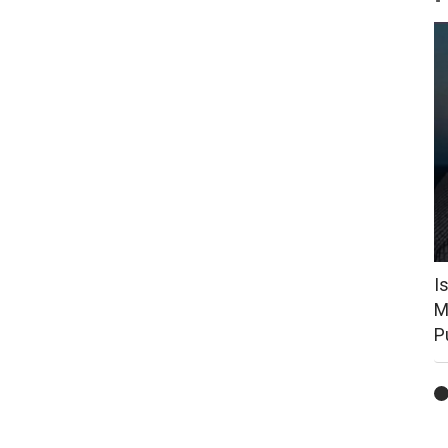
I
M
P