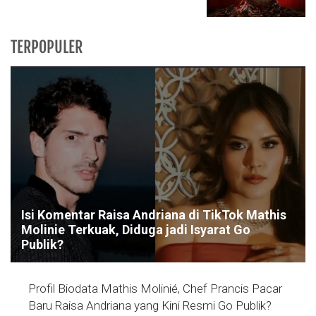
TERPOPULER
Isi Komentar Raisa Andriana di TikTok Mathis
Molinie Terkuak, Diduga jadi Isyarat Go
Publik?
Profil Biodata Mathis Molinié, Chef Prancis Pacar
Baru Raisa Andriana yang Kini Resmi Go Publik?