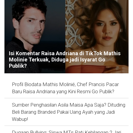
Isi Komentar Raisa Andriana di TikTok Mathis
Molinie Terkuak, Diduga jadi Isyarat Go
Publik?
Profil Biodata Mathis Molinié, Chef Prancis Pacar
Baru Raisa Andriana yang Kini Resmi Go Publik?
Sumber Penghasilan Asila Maisa Apa Saja? Dituding
Beli Barang Branded Pakai Uang Ayah yang Jadi
Wabup!
Dugaan Bullying: Siswa MTs Pati Kehilangan 2 Jari,