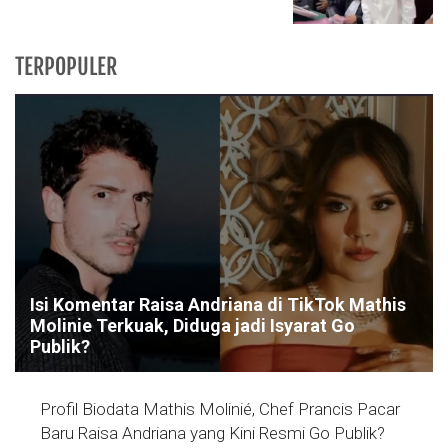
TERPOPULER
Isi Komentar Raisa Andriana di TikTok Mathis
Molinie Terkuak, Diduga jadi Isyarat Go
Publik?
Profil Biodata Mathis Molinié, Chef Prancis Pacar
Baru Raisa Andriana yang Kini Resmi Go Publik?