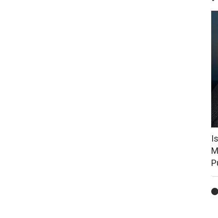
I
M
P