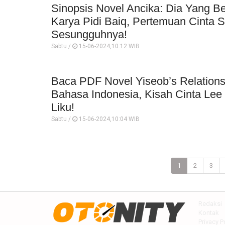
Sinopsis Novel Ancika: Dia Yang 
Karya Pidi Baiq, Pertemuan Cinta S
Sesungguhnya!
Sabtu /
15-06-2024,10:12 WIB
Baca PDF Novel Yiseob’s Relations
Bahasa Indonesia, Kisah Cinta Le
Liku!
Sabtu /
15-06-2024,10:04 WIB
1
2
3
Redaksi
Kontak
Privacy P