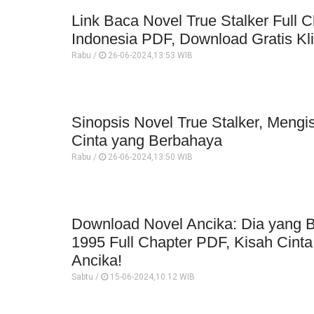
Link Baca Novel True Stalker Full 
Indonesia PDF, Download Gratis Kli
Rabu /
26-06-2024,13:53 WIB
Sinopsis Novel True Stalker, Meng
Cinta yang Berbahaya
Rabu /
26-06-2024,13:50 WIB
Download Novel Ancika: Dia yang
1995 Full Chapter PDF, Kisah Cint
Ancika!
Sabtu /
15-06-2024,10:12 WIB