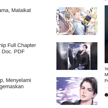
ama, Malaikat
hip Full Chapter
s Doc. PDF
I
M
ip, Menyelami
P
ggemaskan