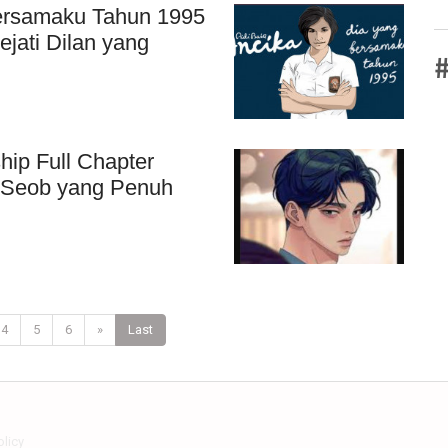
Bersamaku Tahun 1995
ejati Dilan yang
#
hip Full Chapter
e Seob yang Penuh
4
5
6
»
Last
olicy