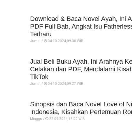
Download & Baca Novel Ayah, Ini 
PDF Full Bab, Angkat Isu Fatherle
Terharu
Jumat /
04-10-2024,09:30 WIB
Jual Beli Buku Ayah, Ini Arahnya K
Cetakan dan PDF, Mendalami Kisah 
TikTok
Jumat /
04-10-2024,09:27 WIB
Sinopsis dan Baca Novel Love of 
Indonesia, Kisahkan Pertemuan R
Minggu /
22-09-2024,13:00 WIB