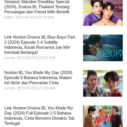
Sinopsis Wandee Goodday Special
(2024), Drama BL Thailand Tentang
Persaingan dan Friend With Benefit
Sabtu /
01-06-2024,06:33 WIB
Link Nonton Drama BL Blue Boys Part
2 (2024) Episode 1-4 Subtitle
Indonesia, Kisah Romansa Jae Min
Kembali Berlanjut!
Jumat /
31-05-2024,13:52 WIB
Nonton BL You Made My Day (2024)
Episode 5 Bahasa Indonesia, Malam
Ini! Akhir dari Pencarian Cinta
Jumat /
31-05-2024,11:55 WIB
Link Nonton Drama BL You Made My
Day (2024) Full Episode 1-5 Bahasa
Indonesia, Cinta Bersemi Diwaktu Tak
Terduga!