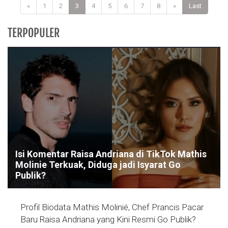
«
1
2
3
4
5
6
7
8
»
Last
TERPOPULER
Isi Komentar Raisa Andriana di TikTok Mathis
Molinie Terkuak, Diduga jadi Isyarat Go
Publik?
Profil Biodata Mathis Molinié, Chef Prancis Pacar
Baru Raisa Andriana yang Kini Resmi Go Publik?