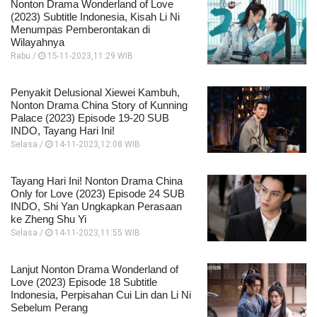
Nonton Drama Wonderland of Love
(2023) Subtitle Indonesia, Kisah Li Ni
Menumpas Pemberontakan di
Wilayahnya
Rabu /
15-11-2023,11:29 WIB
Penyakit Delusional Xiewei Kambuh,
Nonton Drama China Story of Kunning
Palace (2023) Episode 19-20 SUB
INDO, Tayang Hari Ini!
Selasa /
14-11-2023,12:08 WIB
Tayang Hari Ini! Nonton Drama China
Only for Love (2023) Episode 24 SUB
INDO, Shi Yan Ungkapkan Perasaan
ke Zheng Shu Yi
Selasa /
14-11-2023,11:55 WIB
Lanjut Nonton Drama Wonderland of
Love (2023) Episode 18 Subtitle
Indonesia, Perpisahan Cui Lin dan Li Ni
Sebelum Perang