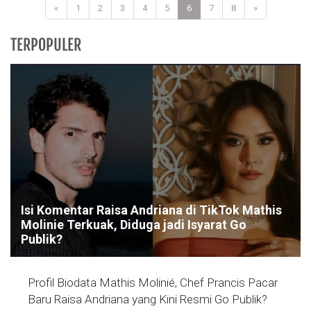
«
1
2
3
4
5
6
7
8
»
TERPOPULER
Isi Komentar Raisa Andriana di TikTok Mathis
Molinie Terkuak, Diduga jadi Isyarat Go
Publik?
Profil Biodata Mathis Molinié, Chef Prancis Pacar
Baru Raisa Andriana yang Kini Resmi Go Publik?