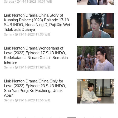
Selasa /
14-11-2023,10:01 WIB
Link Nonton Drama China Story of
Kunning Palace (2023) Episode 17-18
SUB INDO, Nona Ning Di Puji Xie Wei
Tidak ada Duanya
Senin /
13-11-2023,11:30 WIB
Link Nonton Drama Wonderland of
Love (2023) Episode 17 SUB INDO,
Kedekatan Li Ni dan Cui Lin Semakin
Intense
Senin /
13-11-2023,11:08 WIB
Link Nonton Drama China Only for
Love (2023) Episode 23 SUB INDO,
Shu Yan Pergi Ke Fucheng, Untuk
Apa?
Senin /
13-11-2023,10:56 WIB