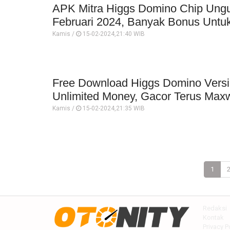
APK Mitra Higgs Domino Chip Ung
Februari 2024, Banyak Bonus Untu
Kamis /
15-02-2024,21:40 WIB
Free Download Higgs Domino Vers
Unlimited Money, Gacor Terus Maxw
Kamis /
15-02-2024,21:35 WIB
1
Redaksi
Kontak
Privacy P