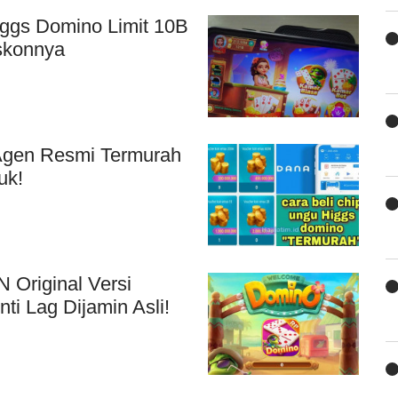
iggs Domino Limit 10B
iskonnya
 Agen Resmi Termurah
uk!
 Original Versi
ti Lag Dijamin Asli!