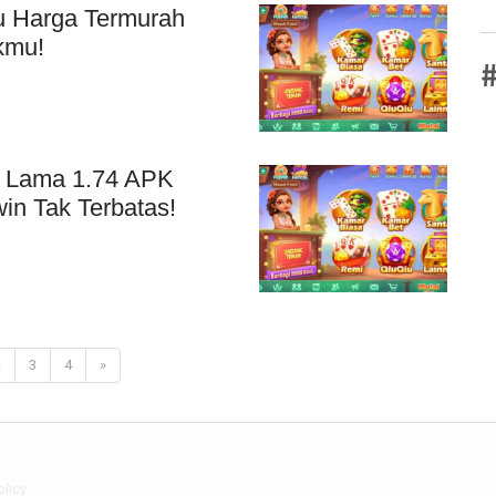
u Harga Termurah
kmu!
#
i Lama 1.74 APK
in Tak Terbatas!
2
3
4
»
olicy