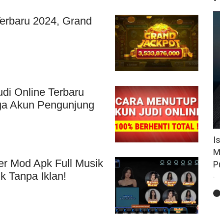
erbaru 2024, Grand
di Online Terbaru
ga Akun Pengunjung
I
M
r Mod Apk Full Musik
P
k Tanpa Iklan!