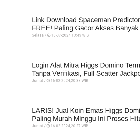
Link Download Spaceman Predictor
FREE! Paling Gacor Akses Banyak
Selasa /
16-07-2024,13:43 WIB
Login Alat Mitra Higgs Domino Ter
Tanpa Verifikasi, Full Scatter Jackp
Jumat /
16-02-2024,20:33 WIB
LARIS! Jual Koin Emas Higgs Domi
Paling Murah Minggu Ini Proses Hit
Jumat /
16-02-2024,20:27 WIB