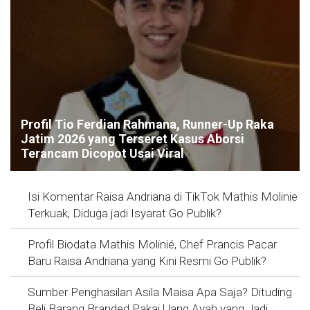
Profil Tio Ferdian Rahmana, Runner-Up Raka
Jatim 2026 yang Terseret Kasus Aborsi
Terancam Dicopot Usai Viral
Isi Komentar Raisa Andriana di TikTok Mathis Molinie
Terkuak, Diduga jadi Isyarat Go Publik?
Profil Biodata Mathis Molinié, Chef Prancis Pacar
Baru Raisa Andriana yang Kini Resmi Go Publik?
Sumber Penghasilan Asila Maisa Apa Saja? Dituding
Beli Barang Branded Pakai Uang Ayah yang Jadi