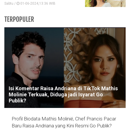
Sabtu /
01-06-2024,13:36 WIB
TERPOPULER
Isi Komentar Raisa Andriana di TikTok Mathis
Molinie Terkuak, Diduga jadi Isyarat Go
Publik?
Profil Biodata Mathis Molinié, Chef Prancis Pacar
Baru Raisa Andriana yang Kini Resmi Go Publik?