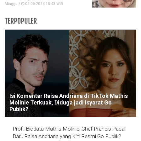
Minggu /
02-06-2024,15:43 WIB
TERPOPULER
Isi Komentar Raisa Andriana di TikTok Mathis
Molinie Terkuak, Diduga jadi Isyarat Go
Publik?
Profil Biodata Mathis Molinié, Chef Prancis Pacar
Baru Raisa Andriana yang Kini Resmi Go Publik?