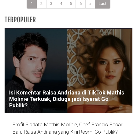
1
2
3
4
5
6
»
Last
TERPOPULER
Isi Komentar Raisa Andriana di TikTok Mathis
Molinie Terkuak, Diduga jadi Isyarat Go
Publik?
Profil Biodata Mathis Molinié, Chef Prancis Pacar
Baru Raisa Andriana yang Kini Resmi Go Publik?