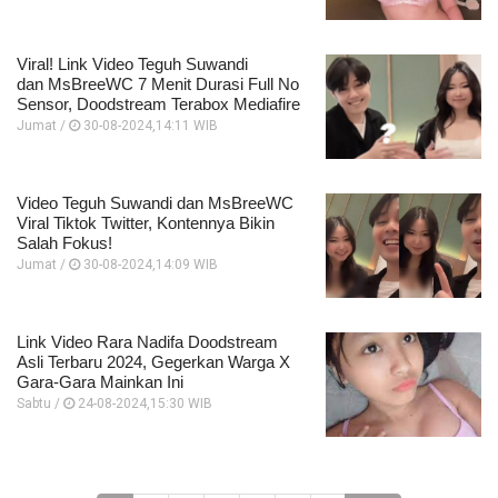
Viral! Link Video Teguh Suwandi
dan MsBreeWC 7 Menit Durasi Full No
Sensor, Doodstream Terabox Mediafire
Jumat /
30-08-2024,14:11 WIB
Video Teguh Suwandi dan MsBreeWC
Viral Tiktok Twitter, Kontennya Bikin
Salah Fokus!
Jumat /
30-08-2024,14:09 WIB
Link Video Rara Nadifa Doodstream
Asli Terbaru 2024, Gegerkan Warga X
Gara-Gara Mainkan Ini
Sabtu /
24-08-2024,15:30 WIB