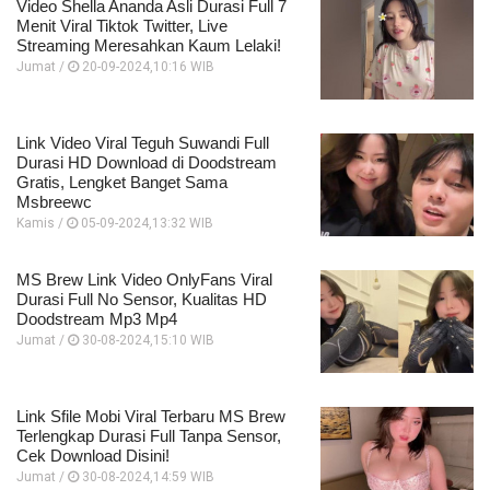
Video Shella Ananda Asli Durasi Full 7
Menit Viral Tiktok Twitter, Live
Streaming Meresahkan Kaum Lelaki!
Jumat /
20-09-2024,10:16 WIB
Link Video Viral Teguh Suwandi Full
Durasi HD Download di Doodstream
Gratis, Lengket Banget Sama
Msbreewc
Kamis /
05-09-2024,13:32 WIB
MS Brew Link Video OnlyFans Viral
Durasi Full No Sensor, Kualitas HD
Doodstream Mp3 Mp4
Jumat /
30-08-2024,15:10 WIB
Link Sfile Mobi Viral Terbaru MS Brew
Terlengkap Durasi Full Tanpa Sensor,
Cek Download Disini!
Jumat /
30-08-2024,14:59 WIB