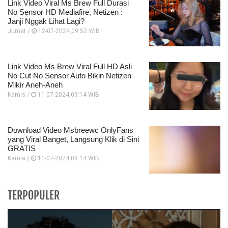
Link Video Viral Ms Brew Full Durasi
No Sensor HD Mediafire, Netizen :
Janji Nggak Lihat Lagi?
Jumat /
12-07-2024,09:52 WIB
Link Video Ms Brew Viral Full HD Asli
No Cut No Sensor Auto Bikin Netizen
Mikir Aneh-Aneh
Kamis /
11-07-2024,09:14 WIB
Download Video Msbreewc OnlyFans
yang Viral Banget, Langsung Klik di Sini
GRATIS
Kamis /
11-07-2024,09:14 WIB
TERPOPULER