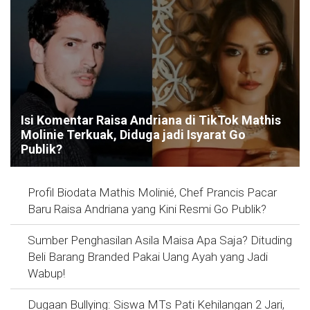
Isi Komentar Raisa Andriana di TikTok Mathis
Molinie Terkuak, Diduga jadi Isyarat Go
Publik?
Profil Biodata Mathis Molinié, Chef Prancis Pacar
Baru Raisa Andriana yang Kini Resmi Go Publik?
Sumber Penghasilan Asila Maisa Apa Saja? Dituding
Beli Barang Branded Pakai Uang Ayah yang Jadi
Wabup!
Dugaan Bullying: Siswa MTs Pati Kehilangan 2 Jari,