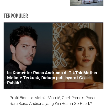
TERPOPULER
Isi Komentar Raisa Andriana di TikTok Mathis
Molinie Terkuak, Diduga jadi Isyarat Go
Publik?
Profil Biodata Mathis Molinié, Chef Prancis Pacar
Baru Raisa Andriana yang Kini Resmi Go Publik?