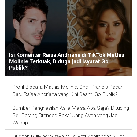
Isi Komentar Raisa Andriana di TikTok Mathis
Molinie Terkuak, Diduga jadi Isyarat Go
Publik?
Profil Biodata Mathis Molinié, Chef Prancis Pacar
Baru Raisa Andriana yang Kini Resmi Go Publik?
Sumber Penghasilan Asila Maisa Apa Saja? Dituding
Beli Barang Branded Pakai Uang Ayah yang Jadi
Wabup!
Dugaan Bullying: Siswa MTs Pati Kehilangan 2 Jari,