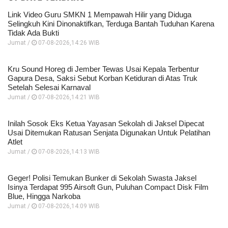
Link Video Guru SMKN 1 Mempawah Hilir yang Diduga
Selingkuh Kini Dinonaktifkan, Terduga Bantah Tuduhan Karena
Tidak Ada Bukti
Jumat /
07-08-2026,14:26 WIB
Kru Sound Horeg di Jember Tewas Usai Kepala Terbentur
Gapura Desa, Saksi Sebut Korban Ketiduran di Atas Truk
Setelah Selesai Karnaval
Jumat /
07-08-2026,14:21 WIB
Inilah Sosok Eks Ketua Yayasan Sekolah di Jaksel Dipecat
Usai Ditemukan Ratusan Senjata Digunakan Untuk Pelatihan
Atlet
Jumat /
07-08-2026,14:13 WIB
Geger! Polisi Temukan Bunker di Sekolah Swasta Jaksel
Isinya Terdapat 995 Airsoft Gun, Puluhan Compact Disk Film
Blue, Hingga Narkoba
Jumat /
07-08-2026,14:09 WIB