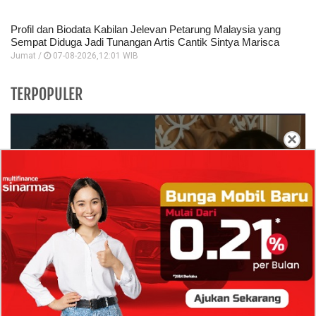
Profil dan Biodata Kabilan Jelevan Petarung Malaysia yang
Sempat Diduga Jadi Tunangan Artis Cantik Sintya Marisca
Jumat /
07-08-2026,12:01 WIB
TERPOPULER
×
Isi Komentar Raisa Andriana di TikTok Mathis
Molinie Terkuak, Diduga jadi Isyarat Go
Publik?