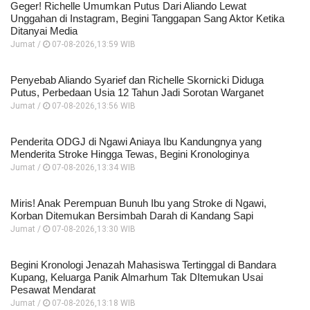
Geger! Richelle Umumkan Putus Dari Aliando Lewat
Unggahan di Instagram, Begini Tanggapan Sang Aktor Ketika
Ditanyai Media
Jumat /
07-08-2026,13:59 WIB
Penyebab Aliando Syarief dan Richelle Skornicki Diduga
Putus, Perbedaan Usia 12 Tahun Jadi Sorotan Warganet
Jumat /
07-08-2026,13:56 WIB
Penderita ODGJ di Ngawi Aniaya Ibu Kandungnya yang
Menderita Stroke Hingga Tewas, Begini Kronologinya
Jumat /
07-08-2026,13:34 WIB
Miris! Anak Perempuan Bunuh Ibu yang Stroke di Ngawi,
Korban Ditemukan Bersimbah Darah di Kandang Sapi
Jumat /
07-08-2026,13:30 WIB
Begini Kronologi Jenazah Mahasiswa Tertinggal di Bandara
Kupang, Keluarga Panik Almarhum Tak DItemukan Usai
Pesawat Mendarat
Jumat /
07-08-2026,13:18 WIB