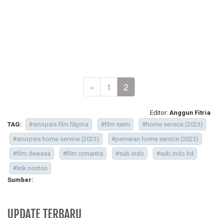
«
1
2
Editor:
Anggun Fitria
TAG:
#sinopsis film filipina
#film semi
#home service (2023)
#sinopsis home service (2023)
#pemeran home service (2023)
#film dewasa
#film romantis
#sub indo
#sub indo hd
#link nonton
Sumber:
UPDATE TERBARU