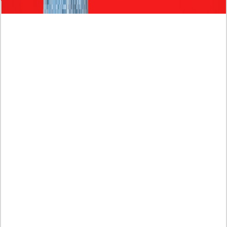
Profil Biodata Mathis Molinié, Chef Prancis Pacar
Baru Raisa Andriana yang Kini Resmi Go Publik?
Sumber Penghasilan Asila Maisa Apa Saja? Dituding
Beli Barang Branded Pakai Uang Ayah yang Jadi
Wabup!
Dugaan Bullying: Siswa MTs Pati Kehilangan 2 Jari,
Intip Dua Versi Kronologinya
Isu Reshuffle Kabinet Prabowo Menguat, Faktor Ini
Diduga jadi Penentu Perubahan Pengurusan!
Profil Harits Muhammad Albar: Suami Nabila Gardena
yang Punya Karier Mentereng Sang Ahli Keuangan di
Firma Konsultan Global
Dea Arranoya Kuliah Dimana? Pamer UKT Koas
Puluhan Juta Hingga Sering Liburan Eropa!