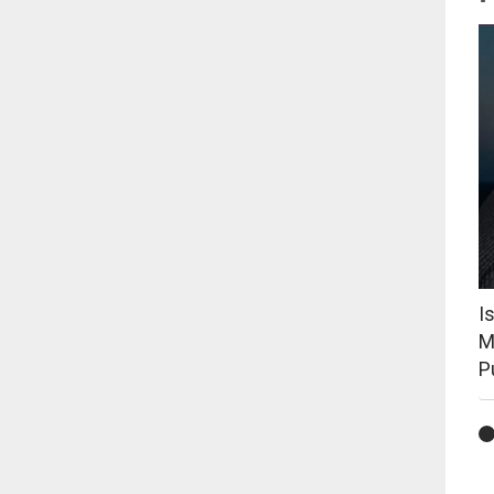
I
M
P