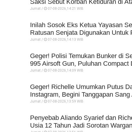
Saksi Sebut Korban Ketiduran di At
Jumat /
07-08-2026,14:21 WIB
Inilah Sosok Eks Ketua Yayasan Se
Ratusan Senjata Digunakan Untuk P
Jumat /
07-08-2026,14:13 WIB
Geger! Polisi Temukan Bunker di Se
995 Airsoft Gun, Puluhan Compact 
Jumat /
07-08-2026,14:09 WIB
Geger! Richelle Umumkan Putus Da
Instagram, Begini Tanggapan Sang 
Jumat /
07-08-2026,13:59 WIB
Penyebab Aliando Syarief dan Rich
Usia 12 Tahun Jadi Sorotan Wargan