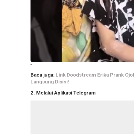
--
Baca juga:
Link Doodstream Erika Prank Ojol
Langsung Disini!
2. Melalui Aplikasi Telegram