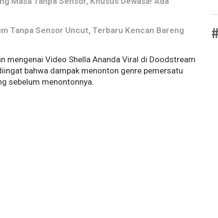
jang Masa Tanpa Sensor, Khusus Dewasa! Ada
#
bum Tanpa Sensor Uncut, Terbaru Kencan Bareng
an mengenai Video Shella Ananda Viral di Doodstream
lu diingat bahwa dampak menonton genre pemersatu
ulang sebelum menontonnya.