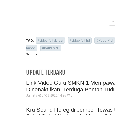
«
TAG:
#video full durasi
#video full hd
#video viral
heboh
#berita viral
Sumber:
UPDATE TERBARU
Link Video Guru SMKN 1 Mempawah 
Dinonaktifkan, Terduga Bantah Tud
Jumat /
07-08-2026,14:26 WIB
Kru Sound Horeg di Jember Tewas 