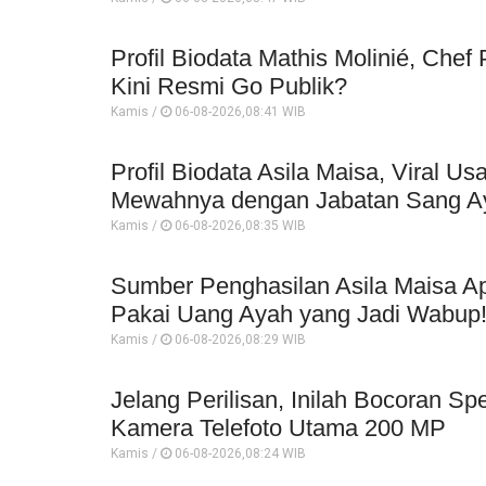
Profil Biodata Mathis Molinié, Che
Kini Resmi Go Publik?
Kamis /
06-08-2026,08:41 WIB
Profil Biodata Asila Maisa, Viral 
Mewahnya dengan Jabatan Sang A
Kamis /
06-08-2026,08:35 WIB
Sumber Penghasilan Asila Maisa Ap
Pakai Uang Ayah yang Jadi Wabup
Kamis /
06-08-2026,08:29 WIB
Jelang Perilisan, Inilah Bocoran Sp
Kamera Telefoto Utama 200 MP
Kamis /
06-08-2026,08:24 WIB