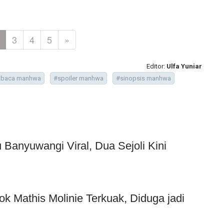
3
4
5
»
Editor:
Ulfa Yuniar
k baca manhwa
#spoiler manhwa
#sinopsis manhwa
Banyuwangi Viral, Dua Sejoli Kini
ok Mathis Molinie Terkuak, Diduga jadi