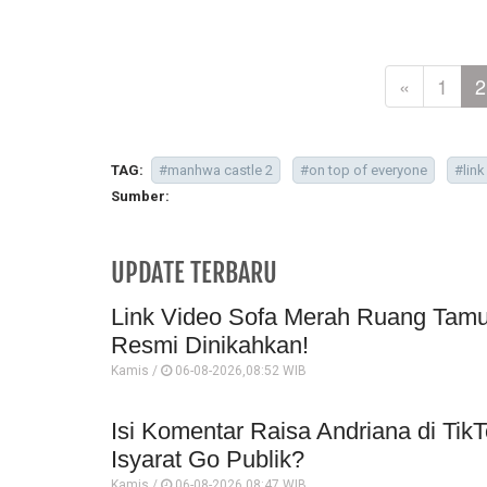
«
1
2
TAG:
#manhwa castle 2
#on top of everyone
#lin
Sumber:
UPDATE TERBARU
Link Video Sofa Merah Ruang Tamu 
Resmi Dinikahkan!
Kamis /
06-08-2026,08:52 WIB
Isi Komentar Raisa Andriana di TikT
Isyarat Go Publik?
Kamis /
06-08-2026,08:47 WIB