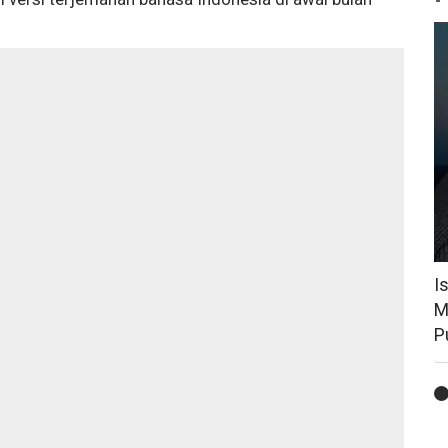
I
M
P