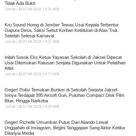
Tidak Ada Bukti
Jumat /
07-08-2026,14:26 WIB
Kru Sound Horeg di Jember Tewas Usai Kepala Terbentur
Gapura Desa, Saksi Sebut Korban Ketiduran di Atas Truk
Setelah Selesai Karnaval
Jumat /
07-08-2026,14:21 WIB
Inilah Sosok Eks Ketua Yayasan Sekolah di Jaksel Dipecat
Usai Ditemukan Ratusan Senjata Digunakan Untuk Pelatihan
Atlet
Jumat /
07-08-2026,14:13 WIB
Geger! Polisi Temukan Bunker di Sekolah Swasta Jaksel
Isinya Terdapat 995 Airsoft Gun, Puluhan Compact Disk Film
Blue, Hingga Narkoba
Jumat /
07-08-2026,14:09 WIB
Geger! Richelle Umumkan Putus Dari Aliando Lewat
Unggahan di Instagram, Begini Tanggapan Sang Aktor Ketika
Ditanyai Media