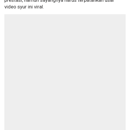
prestasi, namun sayangnya harus terpatahkan usai
video syur ini viral.