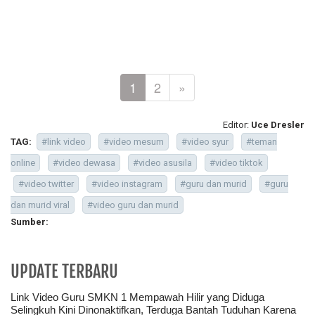
1
2
»
Editor:
Uce Dresler
TAG:
#link video
#video mesum
#video syur
#teman
online
#video dewasa
#video asusila
#video tiktok
#video twitter
#video instagram
#guru dan murid
#guru
dan murid viral
#video guru dan murid
Sumber:
UPDATE TERBARU
Link Video Guru SMKN 1 Mempawah Hilir yang Diduga
Selingkuh Kini Dinonaktifkan, Terduga Bantah Tuduhan Karena