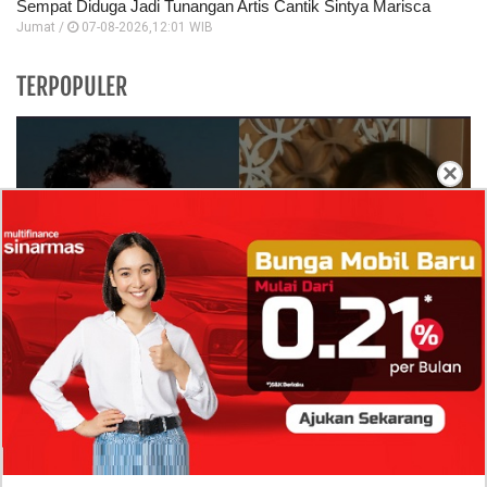
Sempat Diduga Jadi Tunangan Artis Cantik Sintya Marisca
Jumat /
07-08-2026,12:01 WIB
TERPOPULER
×
Isi Komentar Raisa Andriana di TikTok Mathis
Molinie Terkuak, Diduga jadi Isyarat Go
Publik?
Profil Biodata Mathis Molinié, Chef Prancis Pacar
Baru Raisa Andriana yang Kini Resmi Go Publik?