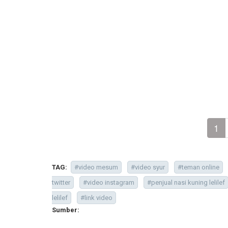
1
TAG:
#video mesum
#video syur
#teman online
twitter
#video instagram
#penjual nasi kuning lelilef
lelilef
#link video
Sumber: