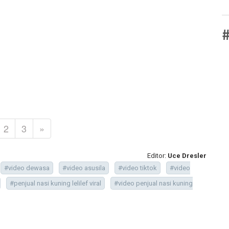
#
2
3
»
Editor:
Uce Dresler
#video dewasa
#video asusila
#video tiktok
#video
#penjual nasi kuning lelilef viral
#video penjual nasi kuning