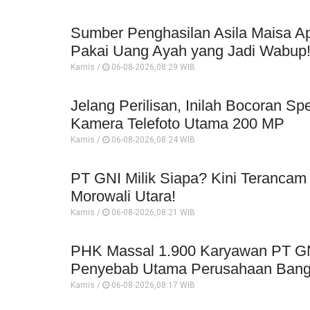
Sumber Penghasilan Asila Maisa Ap
Pakai Uang Ayah yang Jadi Wabup
Kamis /
06-08-2026,08:29 WIB
Jelang Perilisan, Inilah Bocoran Sp
Kamera Telefoto Utama 200 MP
Kamis /
06-08-2026,08:24 WIB
PT GNI Milik Siapa? Kini Terancam
Morowali Utara!
Kamis /
06-08-2026,08:21 WIB
PHK Massal 1.900 Karyawan PT GNI 
Penyebab Utama Perusahaan Bangk
Kamis /
06-08-2026,08:17 WIB