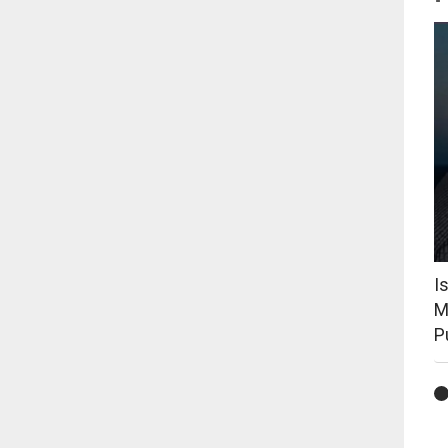
I
M
P