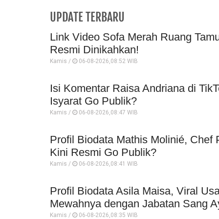
UPDATE TERBARU
Link Video Sofa Merah Ruang Tamu 
Resmi Dinikahkan!
Kamis /
06-08-2026,08:52 WIB
Isi Komentar Raisa Andriana di TikT
Isyarat Go Publik?
Kamis /
06-08-2026,08:47 WIB
Profil Biodata Mathis Molinié, Che
Kini Resmi Go Publik?
Kamis /
06-08-2026,08:41 WIB
Profil Biodata Asila Maisa, Viral 
Mewahnya dengan Jabatan Sang A
Kamis /
06-08-2026,08:35 WIB