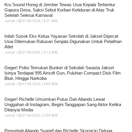
Kru Sound Horeg di Jember Tewas Usai Kepala Terbentur
Gapura Desa, Saksi Sebut Korban Ketiduran di Atas Truk
Setelah Selesai Karnaval
Jumat /
07-08-2026,14:21 WIB
Inilah Sosok Eks Ketua Yayasan Sekolah di Jaksel Dipecat
Usai Ditemukan Ratusan Senjata Digunakan Untuk Pelatihan
Atlet
Jumat /
07-08-2026,14:13 WIB
Geger! Polisi Temukan Bunker di Sekolah Swasta Jaksel
Isinya Terdapat 995 Airsoft Gun, Puluhan Compact Disk Film
Blue, Hingga Narkoba
Jumat /
07-08-2026,14:09 WIB
Geger! Richelle Umumkan Putus Dari Aliando Lewat
Unggahan di Instagram, Begini Tanggapan Sang Aktor Ketika
Ditanyai Media
Jumat /
07-08-2026,13:59 WIB
Penyebab Aliando Syarief dan Richelle Skornicki Diduga