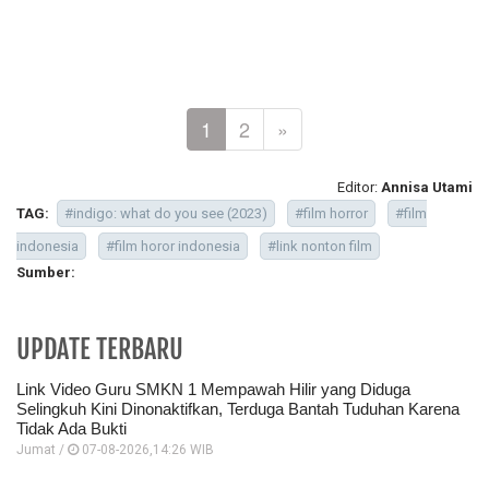
1
2
»
Editor:
Annisa Utami
TAG:
#indigo: what do you see (2023)
#film horror
#film
indonesia
#film horor indonesia
#link nonton film
Sumber:
UPDATE TERBARU
Link Video Guru SMKN 1 Mempawah Hilir yang Diduga
Selingkuh Kini Dinonaktifkan, Terduga Bantah Tuduhan Karena
Tidak Ada Bukti
Jumat /
07-08-2026,14:26 WIB