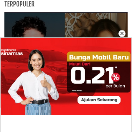
TERPOPULER
×
Isi Komentar Raisa Andriana di TikTok Mathis
Molinie Terkuak, Diduga jadi Isyarat Go
Publik?
Profil Biodata Mathis Molinié, Chef Prancis Pacar
Baru Raisa Andriana yang Kini Resmi Go Publik?
Sumber Penghasilan Asila Maisa Apa Saja? Dituding