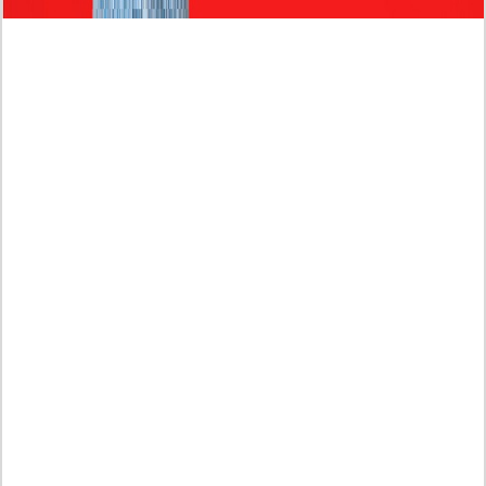
Intip Dua Versi Kronologinya
Isu Reshuffle Kabinet Prabowo Menguat, Faktor Ini
Diduga jadi Penentu Perubahan Pengurusan!
Profil Harits Muhammad Albar: Suami Nabila Gardena
yang Punya Karier Mentereng Sang Ahli Keuangan di
Firma Konsultan Global
Dea Arranoya Kuliah Dimana? Pamer UKT Koas
Puluhan Juta Hingga Sering Liburan Eropa!