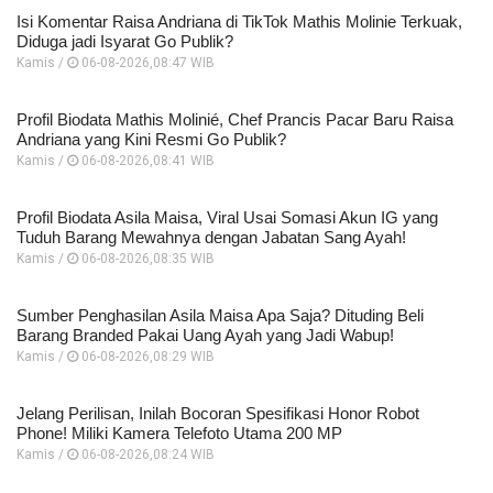
Isi Komentar Raisa Andriana di TikTok Mathis Molinie Terkuak,
Diduga jadi Isyarat Go Publik?
Kamis /
06-08-2026,08:47 WIB
Profil Biodata Mathis Molinié, Chef Prancis Pacar Baru Raisa
Andriana yang Kini Resmi Go Publik?
Kamis /
06-08-2026,08:41 WIB
Profil Biodata Asila Maisa, Viral Usai Somasi Akun IG yang
Tuduh Barang Mewahnya dengan Jabatan Sang Ayah!
Kamis /
06-08-2026,08:35 WIB
Sumber Penghasilan Asila Maisa Apa Saja? Dituding Beli
Barang Branded Pakai Uang Ayah yang Jadi Wabup!
Kamis /
06-08-2026,08:29 WIB
Jelang Perilisan, Inilah Bocoran Spesifikasi Honor Robot
Phone! Miliki Kamera Telefoto Utama 200 MP
Kamis /
06-08-2026,08:24 WIB