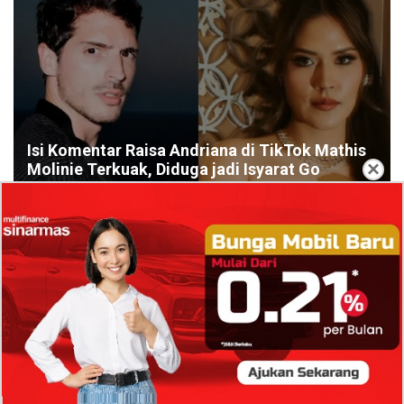
Isi Komentar Raisa Andriana di TikTok Mathis
×
Molinie Terkuak, Diduga jadi Isyarat Go
Publik?
Profil Biodata Mathis Molinié, Chef Prancis Pacar
Baru Raisa Andriana yang Kini Resmi Go Publik?
Sumber Penghasilan Asila Maisa Apa Saja? Dituding
Beli Barang Branded Pakai Uang Ayah yang Jadi
Wabup!
Dugaan Bullying: Siswa MTs Pati Kehilangan 2 Jari,