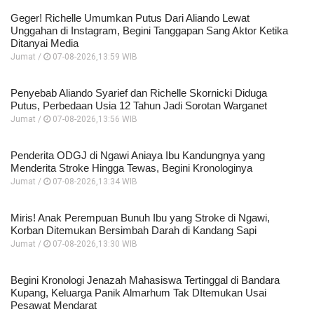
Geger! Richelle Umumkan Putus Dari Aliando Lewat
Unggahan di Instagram, Begini Tanggapan Sang Aktor Ketika
Ditanyai Media
Jumat /
07-08-2026,13:59 WIB
Penyebab Aliando Syarief dan Richelle Skornicki Diduga
Putus, Perbedaan Usia 12 Tahun Jadi Sorotan Warganet
Jumat /
07-08-2026,13:56 WIB
Penderita ODGJ di Ngawi Aniaya Ibu Kandungnya yang
Menderita Stroke Hingga Tewas, Begini Kronologinya
Jumat /
07-08-2026,13:34 WIB
Miris! Anak Perempuan Bunuh Ibu yang Stroke di Ngawi,
Korban Ditemukan Bersimbah Darah di Kandang Sapi
Jumat /
07-08-2026,13:30 WIB
Begini Kronologi Jenazah Mahasiswa Tertinggal di Bandara
Kupang, Keluarga Panik Almarhum Tak DItemukan Usai
Pesawat Mendarat