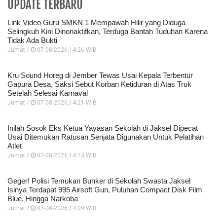
UPDATE TERBARU
Link Video Guru SMKN 1 Mempawah Hilir yang Diduga
Selingkuh Kini Dinonaktifkan, Terduga Bantah Tuduhan Karena
Tidak Ada Bukti
Jumat /
07-08-2026,14:26 WIB
Kru Sound Horeg di Jember Tewas Usai Kepala Terbentur
Gapura Desa, Saksi Sebut Korban Ketiduran di Atas Truk
Setelah Selesai Karnaval
Jumat /
07-08-2026,14:21 WIB
Inilah Sosok Eks Ketua Yayasan Sekolah di Jaksel Dipecat
Usai Ditemukan Ratusan Senjata Digunakan Untuk Pelatihan
Atlet
Jumat /
07-08-2026,14:13 WIB
Geger! Polisi Temukan Bunker di Sekolah Swasta Jaksel
Isinya Terdapat 995 Airsoft Gun, Puluhan Compact Disk Film
Blue, Hingga Narkoba
Jumat /
07-08-2026,14:09 WIB