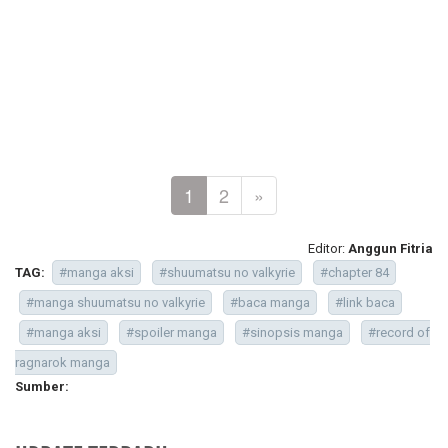
1
2
»
Editor:
Anggun Fitria
TAG:
#manga aksi
#shuumatsu no valkyrie
#chapter 84
#manga shuumatsu no valkyrie
#baca manga
#link baca
#manga aksi
#spoiler manga
#sinopsis manga
#record of
ragnarok manga
Sumber: