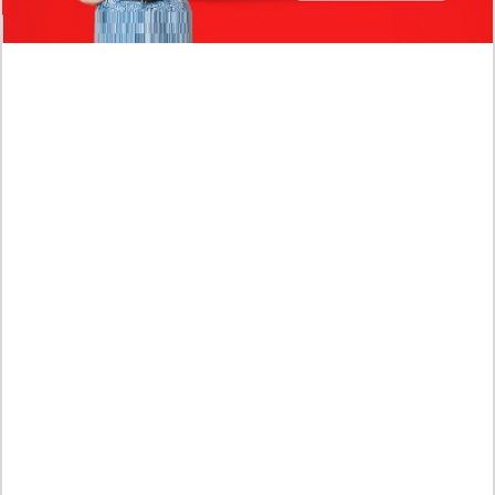
Profil Biodata Mathis Molinié, Chef Prancis Pacar
Baru Raisa Andriana yang Kini Resmi Go Publik?
Sumber Penghasilan Asila Maisa Apa Saja? Dituding
Beli Barang Branded Pakai Uang Ayah yang Jadi
Wabup!
Dugaan Bullying: Siswa MTs Pati Kehilangan 2 Jari,
Intip Dua Versi Kronologinya
Isu Reshuffle Kabinet Prabowo Menguat, Faktor Ini
Diduga jadi Penentu Perubahan Pengurusan!
Profil Harits Muhammad Albar: Suami Nabila Gardena
yang Punya Karier Mentereng Sang Ahli Keuangan di
Firma Konsultan Global
Dea Arranoya Kuliah Dimana? Pamer UKT Koas