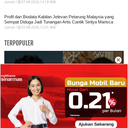
Jumat /
07-08-2026,13:18 WIB
Profil dan Biodata Kabilan Jelevan Petarung Malaysia yang
Sempat Diduga Jadi Tunangan Artis Cantik Sintya Marisca
Jumat /
07-08-2026,12:01 WIB
TERPOPULER
×
Isi Komentar Raisa Andriana di TikTok Mathis
Molinie Terkuak, Diduga jadi Isyarat Go
Publik?