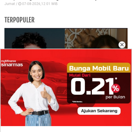
Jumat /
07-08-2026,12:01 WIB
TERPOPULER
×
Isi Komentar Raisa Andriana di TikTok Mathis
Molinie Terkuak, Diduga jadi Isyarat Go
Publik?
Profil Biodata Mathis Molinié, Chef Prancis Pacar
Baru Raisa Andriana yang Kini Resmi Go Publik?