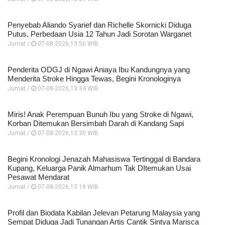
Penyebab Aliando Syarief dan Richelle Skornicki Diduga
Putus, Perbedaan Usia 12 Tahun Jadi Sorotan Warganet
Jumat /
07-08-2026,13:56 WIB
Penderita ODGJ di Ngawi Aniaya Ibu Kandungnya yang
Menderita Stroke Hingga Tewas, Begini Kronologinya
Jumat /
07-08-2026,13:34 WIB
Miris! Anak Perempuan Bunuh Ibu yang Stroke di Ngawi,
Korban Ditemukan Bersimbah Darah di Kandang Sapi
Jumat /
07-08-2026,13:30 WIB
Begini Kronologi Jenazah Mahasiswa Tertinggal di Bandara
Kupang, Keluarga Panik Almarhum Tak DItemukan Usai
Pesawat Mendarat
Jumat /
07-08-2026,13:18 WIB
Profil dan Biodata Kabilan Jelevan Petarung Malaysia yang
Sempat Diduga Jadi Tunangan Artis Cantik Sintya Marisca