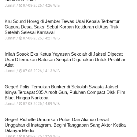
Jumat /
07-08-2026,14:26 WIB
Kru Sound Horeg di Jember Tewas Usai Kepala Terbentur
Gapura Desa, Saksi Sebut Korban Ketiduran di Atas Truk
Setelah Selesai Karnaval
Jumat /
07-08-2026,14:21 WIB
Inilah Sosok Eks Ketua Yayasan Sekolah di Jaksel Dipecat
Usai Ditemukan Ratusan Senjata Digunakan Untuk Pelatihan
Atlet
Jumat /
07-08-2026,14:13 WIB
Geger! Polisi Temukan Bunker di Sekolah Swasta Jaksel
Isinya Terdapat 995 Airsoft Gun, Puluhan Compact Disk Film
Blue, Hingga Narkoba
Jumat /
07-08-2026,14:09 WIB
Geger! Richelle Umumkan Putus Dari Aliando Lewat
Unggahan di Instagram, Begini Tanggapan Sang Aktor Ketika
Ditanyai Media
Jumat /
07-08-2026,13:59 WIB