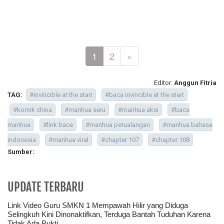
1
2
»
Editor:
Anggun Fitria
TAG:
#invincible at the start
#baca invincible at the start
#komik china
#manhua seru
#manhua aksi
#baca
manhua
#link baca
#manhua petualangan
#manhua bahasa
indonesia
#manhua viral
#chapter 107
#chapter 108
Sumber:
UPDATE TERBARU
Link Video Guru SMKN 1 Mempawah Hilir yang Diduga
Selingkuh Kini Dinonaktifkan, Terduga Bantah Tuduhan Karena
Tidak Ada Bukti