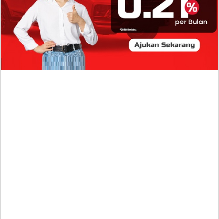
Profil Biodata Mathis Molinié, Chef Prancis Pacar
Baru Raisa Andriana yang Kini Resmi Go Publik?
Sumber Penghasilan Asila Maisa Apa Saja? Dituding
Beli Barang Branded Pakai Uang Ayah yang Jadi
Wabup!
Dugaan Bullying: Siswa MTs Pati Kehilangan 2 Jari,
Intip Dua Versi Kronologinya
Isu Reshuffle Kabinet Prabowo Menguat, Faktor Ini
Diduga jadi Penentu Perubahan Pengurusan!
Profil Harits Muhammad Albar: Suami Nabila Gardena
yang Punya Karier Mentereng Sang Ahli Keuangan di
Firma Konsultan Global
Dea Arranoya Kuliah Dimana? Pamer UKT Koas
Puluhan Juta Hingga Sering Liburan Eropa!