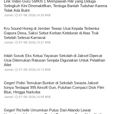
Link Video Guru SMKN 1 Mempawah Hilir yang Diduga
Selingkuh Kini Dinonaktifkan, Terduga Bantah Tuduhan Karena
Tidak Ada Bukti
Jumat /
07-08-2026,14:26 WIB
Kru Sound Horeg di Jember Tewas Usai Kepala Terbentur
Gapura Desa, Saksi Sebut Korban Ketiduran di Atas Truk
Setelah Selesai Karnaval
Jumat /
07-08-2026,14:21 WIB
Inilah Sosok Eks Ketua Yayasan Sekolah di Jaksel Dipecat
Usai Ditemukan Ratusan Senjata Digunakan Untuk Pelatihan
Atlet
Jumat /
07-08-2026,14:13 WIB
Geger! Polisi Temukan Bunker di Sekolah Swasta Jaksel
Isinya Terdapat 995 Airsoft Gun, Puluhan Compact Disk Film
Blue, Hingga Narkoba
Jumat /
07-08-2026,14:09 WIB
Geger! Richelle Umumkan Putus Dari Aliando Lewat