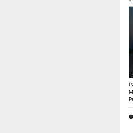
I
M
P