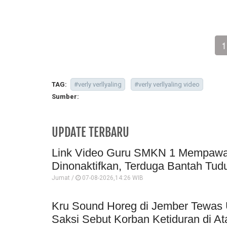
1
TAG:
#verly verllyaling
#verly verllyaling video
Sumber:
UPDATE TERBARU
Link Video Guru SMKN 1 Mempawah 
Dinonaktifkan, Terduga Bantah Tud
Jumat /
07-08-2026,14:26 WIB
Kru Sound Horeg di Jember Tewas 
Saksi Sebut Korban Ketiduran di At