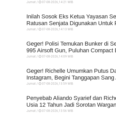
Jumat /
07-08-2026,14:21 WIB
Inilah Sosok Eks Ketua Yayasan Se
Ratusan Senjata Digunakan Untuk P
Jumat /
07-08-2026,14:13 WIB
Geger! Polisi Temukan Bunker di Se
995 Airsoft Gun, Puluhan Compact 
Jumat /
07-08-2026,14:09 WIB
Geger! Richelle Umumkan Putus Da
Instagram, Begini Tanggapan Sang 
Jumat /
07-08-2026,13:59 WIB
Penyebab Aliando Syarief dan Rich
Usia 12 Tahun Jadi Sorotan Wargan
Jumat /
07-08-2026,13:56 WIB