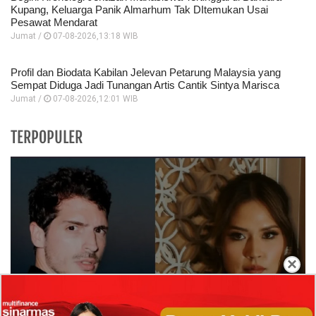
Kupang, Keluarga Panik Almarhum Tak DItemukan Usai
Pesawat Mendarat
Jumat /
07-08-2026,13:18 WIB
Profil dan Biodata Kabilan Jelevan Petarung Malaysia yang
Sempat Diduga Jadi Tunangan Artis Cantik Sintya Marisca
Jumat /
07-08-2026,12:01 WIB
TERPOPULER
×
Isi Komentar Raisa Andriana di TikTok Mathis