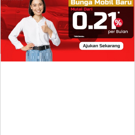
Molinie Terkuak, Diduga jadi Isyarat Go
Publik?
Profil Biodata Mathis Molinié, Chef Prancis Pacar
Baru Raisa Andriana yang Kini Resmi Go Publik?
Sumber Penghasilan Asila Maisa Apa Saja? Dituding
Beli Barang Branded Pakai Uang Ayah yang Jadi
Wabup!
Dugaan Bullying: Siswa MTs Pati Kehilangan 2 Jari,
Intip Dua Versi Kronologinya
Isu Reshuffle Kabinet Prabowo Menguat, Faktor Ini
Diduga jadi Penentu Perubahan Pengurusan!
Profil Harits Muhammad Albar: Suami Nabila Gardena
yang Punya Karier Mentereng Sang Ahli Keuangan di
Firma Konsultan Global