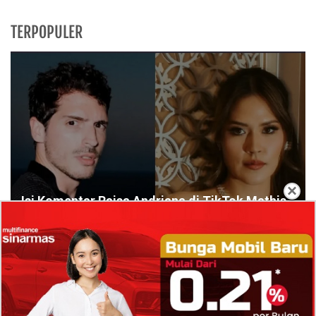
TERPOPULER
×
Isi Komentar Raisa Andriana di TikTok Mathis
Molinie Terkuak, Diduga jadi Isyarat Go
Publik?
Profil Biodata Mathis Molinié, Chef Prancis Pacar
Baru Raisa Andriana yang Kini Resmi Go Publik?