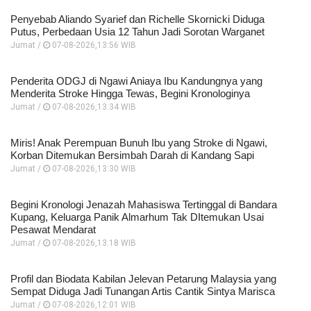
Penyebab Aliando Syarief dan Richelle Skornicki Diduga
Putus, Perbedaan Usia 12 Tahun Jadi Sorotan Warganet
Jumat /
07-08-2026,13:56 WIB
Penderita ODGJ di Ngawi Aniaya Ibu Kandungnya yang
Menderita Stroke Hingga Tewas, Begini Kronologinya
Jumat /
07-08-2026,13:34 WIB
Miris! Anak Perempuan Bunuh Ibu yang Stroke di Ngawi,
Korban Ditemukan Bersimbah Darah di Kandang Sapi
Jumat /
07-08-2026,13:30 WIB
Begini Kronologi Jenazah Mahasiswa Tertinggal di Bandara
Kupang, Keluarga Panik Almarhum Tak DItemukan Usai
Pesawat Mendarat
Jumat /
07-08-2026,13:18 WIB
Profil dan Biodata Kabilan Jelevan Petarung Malaysia yang
Sempat Diduga Jadi Tunangan Artis Cantik Sintya Marisca
Jumat /
07-08-2026,12:01 WIB