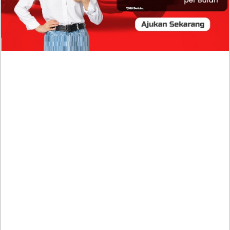
Sumber Penghasilan Asila Maisa Apa Saja? Dituding
Beli Barang Branded Pakai Uang Ayah yang Jadi
Wabup!
Dugaan Bullying: Siswa MTs Pati Kehilangan 2 Jari,
Intip Dua Versi Kronologinya
Isu Reshuffle Kabinet Prabowo Menguat, Faktor Ini
Diduga jadi Penentu Perubahan Pengurusan!
Profil Harits Muhammad Albar: Suami Nabila Gardena
yang Punya Karier Mentereng Sang Ahli Keuangan di
Firma Konsultan Global
Dea Arranoya Kuliah Dimana? Pamer UKT Koas
Puluhan Juta Hingga Sering Liburan Eropa!