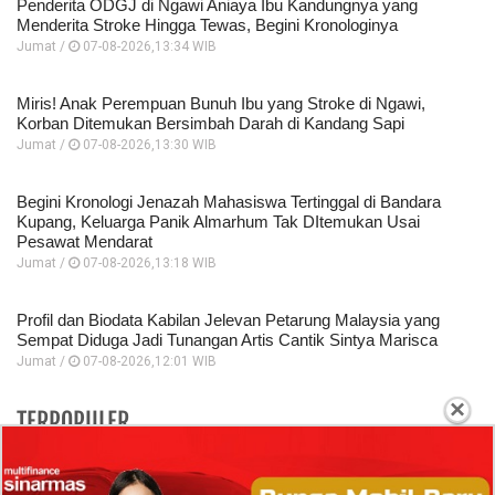
Penderita ODGJ di Ngawi Aniaya Ibu Kandungnya yang
Menderita Stroke Hingga Tewas, Begini Kronologinya
Jumat /
07-08-2026,13:34 WIB
Miris! Anak Perempuan Bunuh Ibu yang Stroke di Ngawi,
Korban Ditemukan Bersimbah Darah di Kandang Sapi
Jumat /
07-08-2026,13:30 WIB
Begini Kronologi Jenazah Mahasiswa Tertinggal di Bandara
Kupang, Keluarga Panik Almarhum Tak DItemukan Usai
Pesawat Mendarat
Jumat /
07-08-2026,13:18 WIB
Profil dan Biodata Kabilan Jelevan Petarung Malaysia yang
Sempat Diduga Jadi Tunangan Artis Cantik Sintya Marisca
Jumat /
07-08-2026,12:01 WIB
×
TERPOPULER