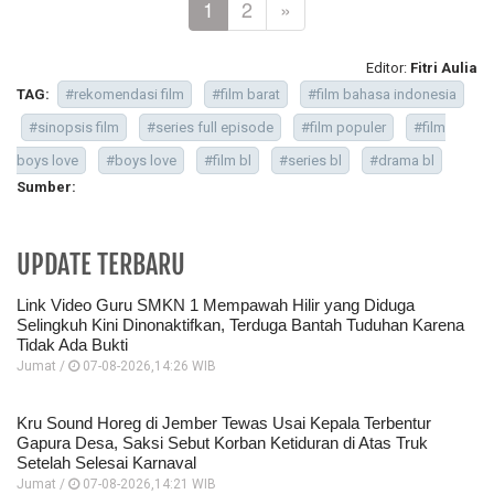
1
2
»
Editor:
Fitri Aulia
TAG:
#rekomendasi film
#film barat
#film bahasa indonesia
#sinopsis film
#series full episode
#film populer
#film
boys love
#boys love
#film bl
#series bl
#drama bl
Sumber:
UPDATE TERBARU
Link Video Guru SMKN 1 Mempawah Hilir yang Diduga
Selingkuh Kini Dinonaktifkan, Terduga Bantah Tuduhan Karena
Tidak Ada Bukti
Jumat /
07-08-2026,14:26 WIB
Kru Sound Horeg di Jember Tewas Usai Kepala Terbentur
Gapura Desa, Saksi Sebut Korban Ketiduran di Atas Truk
Setelah Selesai Karnaval
Jumat /
07-08-2026,14:21 WIB