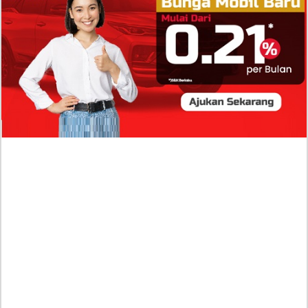
Isi Komentar Raisa Andriana di TikTok Mathis
Molinie Terkuak, Diduga jadi Isyarat Go
Publik?
Profil Biodata Mathis Molinié, Chef Prancis Pacar
Baru Raisa Andriana yang Kini Resmi Go Publik?
Sumber Penghasilan Asila Maisa Apa Saja? Dituding
Beli Barang Branded Pakai Uang Ayah yang Jadi
Wabup!
Dugaan Bullying: Siswa MTs Pati Kehilangan 2 Jari,