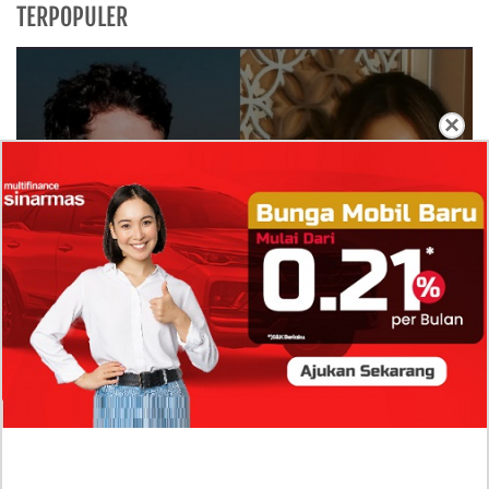
TERPOPULER
×
Isi Komentar Raisa Andriana di TikTok Mathis
Molinie Terkuak, Diduga jadi Isyarat Go
Publik?
Profil Biodata Mathis Molinié, Chef Prancis Pacar
Baru Raisa Andriana yang Kini Resmi Go Publik?
Sumber Penghasilan Asila Maisa Apa Saja? Dituding