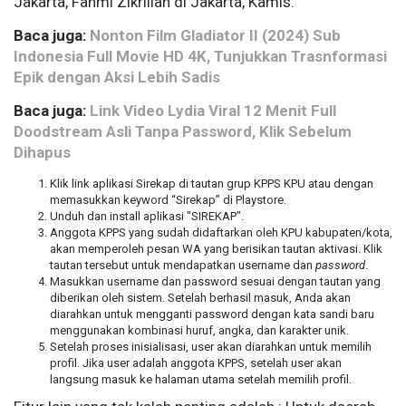
Jakarta, Fahmi Zikrillah di Jakarta, Kamis.
Baca juga:
Nonton Film Gladiator II (2024) Sub
Indonesia Full Movie HD 4K, Tunjukkan Trasnformasi
Epik dengan Aksi Lebih Sadis
Baca juga:
Link Video Lydia Viral 12 Menit Full
Doodstream Asli Tanpa Password, Klik Sebelum
Dihapus
Klik link aplikasi Sirekap di tautan grup KPPS KPU atau dengan
memasukkan keyword “Sirekap” di Playstore.
Unduh dan install aplikasi "SIREKAP".
Anggota KPPS yang sudah didaftarkan oleh KPU kabupaten/kota,
akan memperoleh pesan WA yang berisikan tautan aktivasi. Klik
tautan tersebut untuk mendapatkan username dan
password
.
Masukkan username dan password sesuai dengan tautan yang
diberikan oleh sistem. Setelah berhasil masuk, Anda akan
diarahkan untuk mengganti password dengan kata sandi baru
menggunakan kombinasi huruf, angka, dan karakter unik.
Setelah proses inisialisasi, user akan diarahkan untuk memilih
profil. Jika user adalah anggota KPPS, setelah user akan
langsung masuk ke halaman utama setelah memilih profil.