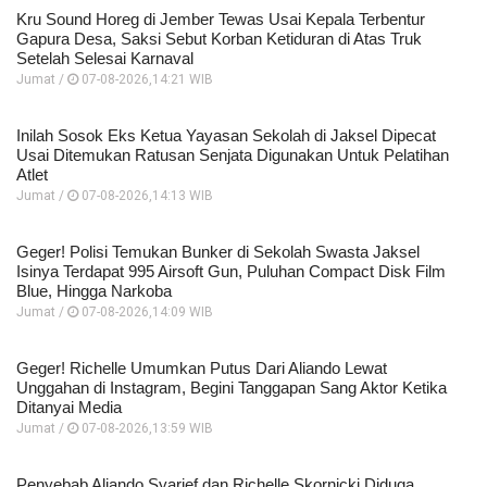
Kru Sound Horeg di Jember Tewas Usai Kepala Terbentur
Gapura Desa, Saksi Sebut Korban Ketiduran di Atas Truk
Setelah Selesai Karnaval
Jumat /
07-08-2026,14:21 WIB
Inilah Sosok Eks Ketua Yayasan Sekolah di Jaksel Dipecat
Usai Ditemukan Ratusan Senjata Digunakan Untuk Pelatihan
Atlet
Jumat /
07-08-2026,14:13 WIB
Geger! Polisi Temukan Bunker di Sekolah Swasta Jaksel
Isinya Terdapat 995 Airsoft Gun, Puluhan Compact Disk Film
Blue, Hingga Narkoba
Jumat /
07-08-2026,14:09 WIB
Geger! Richelle Umumkan Putus Dari Aliando Lewat
Unggahan di Instagram, Begini Tanggapan Sang Aktor Ketika
Ditanyai Media
Jumat /
07-08-2026,13:59 WIB
Penyebab Aliando Syarief dan Richelle Skornicki Diduga