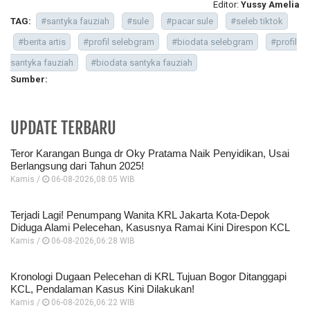
Editor:
Yussy Amelia
TAG:
#santyka fauziah
#sule
#pacar sule
#seleb tiktok
#berita artis
#profil selebgram
#biodata selebgram
#profil
santyka fauziah
#biodata santyka fauziah
Sumber:
UPDATE TERBARU
Teror Karangan Bunga dr Oky Pratama Naik Penyidikan, Usai
Berlangsung dari Tahun 2025!
Kamis /
06-08-2026,08:05 WIB
Terjadi Lagi! Penumpang Wanita KRL Jakarta Kota-Depok
Diduga Alami Pelecehan, Kasusnya Ramai Kini Direspon KCL
Kamis /
06-08-2026,06:28 WIB
Kronologi Dugaan Pelecehan di KRL Tujuan Bogor Ditanggapi
KCL, Pendalaman Kasus Kini Dilakukan!
Kamis /
06-08-2026,06:22 WIB