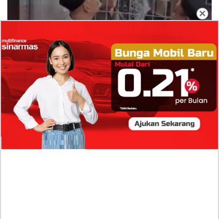
×
Dugaan Bullying: Siswa MTs Pati Kehilangan 2
Jari, Intip Dua Versi Kronologinya
Isu Reshuffle Kabinet Prabowo Menguat, Faktor Ini
Diduga jadi Penentu Perubahan Pengurusan!
Profil Harits Muhammad Albar: Suami Nabila Gardena
yang Punya Karier Mentereng Sang Ahli Keuangan di
Firma Konsultan Global
Dea Arranoya Kuliah Dimana? Pamer UKT Koas
Puluhan Juta Hingga Sering Liburan Eropa!
Profil Mondy Tatto Tersangka Pembunuhan Anak
Punk, Konflik Cinta Segitiga yang Berujung Maut!