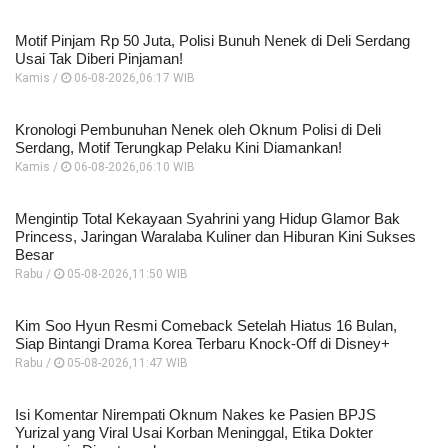
Motif Pinjam Rp 50 Juta, Polisi Bunuh Nenek di Deli Serdang
Usai Tak Diberi Pinjaman!
Kamis /
06-08-2026,06:17 WIB
Kronologi Pembunuhan Nenek oleh Oknum Polisi di Deli
Serdang, Motif Terungkap Pelaku Kini Diamankan!
Kamis /
06-08-2026,06:10 WIB
Mengintip Total Kekayaan Syahrini yang Hidup Glamor Bak
Princess, Jaringan Waralaba Kuliner dan Hiburan Kini Sukses
Besar
Rabu /
05-08-2026,11:50 WIB
Kim Soo Hyun Resmi Comeback Setelah Hiatus 16 Bulan,
Siap Bintangi Drama Korea Terbaru Knock-Off di Disney+
Rabu /
05-08-2026,11:47 WIB
Isi Komentar Nirempati Oknum Nakes ke Pasien BPJS
Yurizal yang Viral Usai Korban Meninggal, Etika Dokter